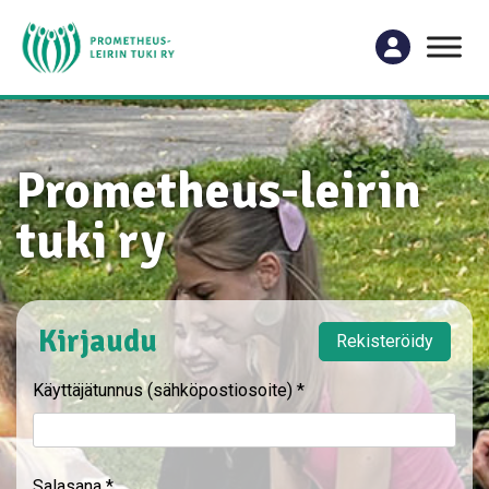
Prometheus-leirin
tuki ry
Kirjaudu
Rekisteröidy
Käyttäjätunnus (sähköpostiosoite)
*
Salasana
*