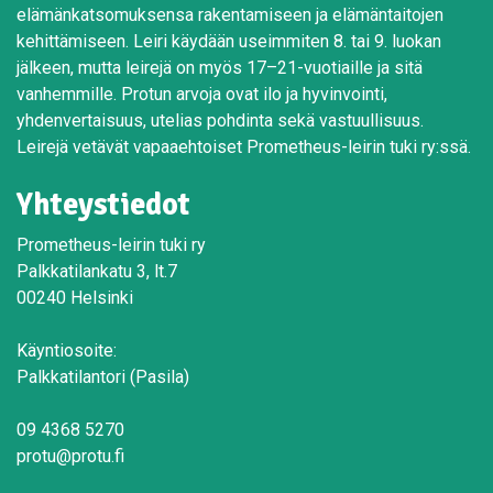
elämänkatsomuksensa rakentamiseen ja elämäntaitojen
kehittämiseen. Leiri käydään useimmiten 8. tai 9. luokan
jälkeen, mutta leirejä on myös 17–21-vuotiaille ja sitä
vanhemmille. Protun arvoja ovat ilo ja hyvinvointi,
yhdenvertaisuus, utelias pohdinta sekä vastuullisuus.
Leirejä vetävät vapaaehtoiset Prometheus-leirin tuki ry:ssä.
Yhteystiedot
Prometheus-leirin tuki ry
Palkkatilankatu 3, lt.7
00240 Helsinki
Käyntiosoite:
Palkkatilantori (Pasila)
09 4368 5270
protu@protu.fi