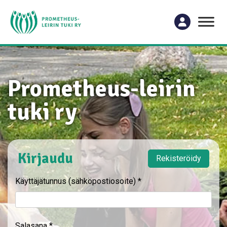
Prometheus-leirin
tuki ry
Kirjaudu
Rekisteröidy
Käyttäjätunnus (sähköpostiosoite)
*
Salasana
*