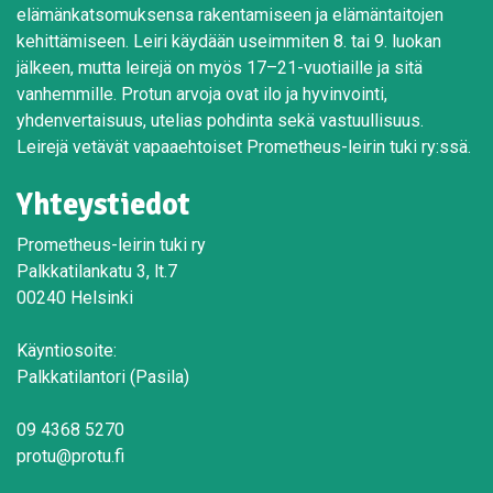
elämänkatsomuksensa rakentamiseen ja elämäntaitojen
kehittämiseen. Leiri käydään useimmiten 8. tai 9. luokan
jälkeen, mutta leirejä on myös 17–21-vuotiaille ja sitä
vanhemmille. Protun arvoja ovat ilo ja hyvinvointi,
yhdenvertaisuus, utelias pohdinta sekä vastuullisuus.
Leirejä vetävät vapaaehtoiset Prometheus-leirin tuki ry:ssä.
Yhteystiedot
Prometheus-leirin tuki ry
Palkkatilankatu 3, lt.7
00240 Helsinki
Käyntiosoite:
Palkkatilantori (Pasila)
09 4368 5270
protu@protu.fi