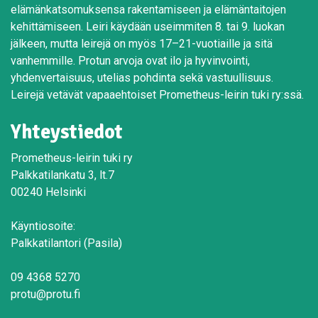
elämänkatsomuksensa rakentamiseen ja elämäntaitojen
kehittämiseen. Leiri käydään useimmiten 8. tai 9. luokan
jälkeen, mutta leirejä on myös 17–21-vuotiaille ja sitä
vanhemmille. Protun arvoja ovat ilo ja hyvinvointi,
yhdenvertaisuus, utelias pohdinta sekä vastuullisuus.
Leirejä vetävät vapaaehtoiset Prometheus-leirin tuki ry:ssä.
Yhteystiedot
Prometheus-leirin tuki ry
Palkkatilankatu 3, lt.7
00240 Helsinki
Käyntiosoite:
Palkkatilantori (Pasila)
09 4368 5270
protu@protu.fi