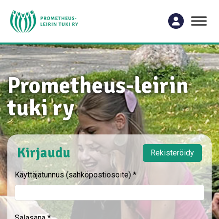
Prometheus-leirin
tuki ry
Kirjaudu
Rekisteröidy
Käyttäjätunnus (sähköpostiosoite)
*
Salasana
*