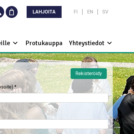
LAHJOITA
FI
EN
SV
ille
Protukauppa
Yhteystiedot
Rekisteröidy
osoite)
*