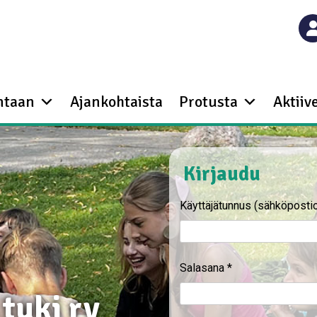
ntaan
Ajankohtaista
Protusta
Aktiive
Kirjaudu
Käyttäjätunnus (sähköposti
Salasana
*
tuki ry