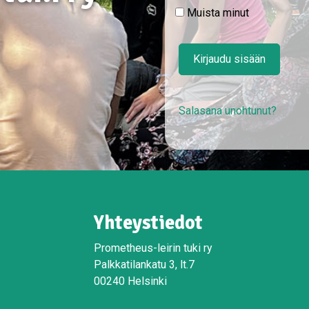
Muista minut
Kirjaudu sisään
Salasana unohtunut?
Yhteystiedot
Prometheus-leirin tuki ry
Palkkatilankatu 3, lt.7
00240 Helsinki