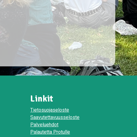
Linkit
Tietosuojaseloste
Saavutettavuusseloste
Palveluehdot
Palautetta Protulle