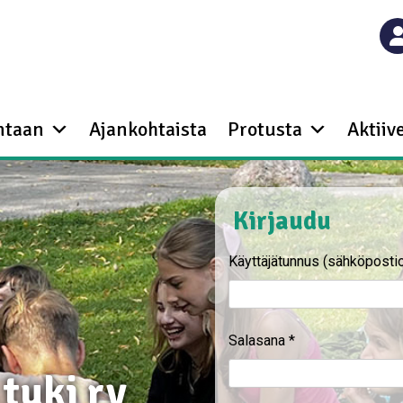
ntaan
Ajankohtaista
Protusta
Aktiive
Kirjaudu
Käyttäjätunnus (sähköposti
Salasana
*
tuki ry