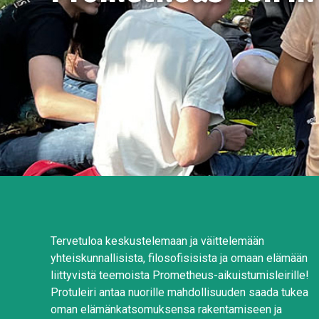
Tervetuloa keskustelemaan ja väittelemään
yhteiskunnallisista, filosofisisista ja omaan elämään
liittyvistä teemoista Prometheus-aikuistumisleirille!
Protuleiri antaa nuorille mahdollisuuden saada tukea
oman elämänkatsomuksensa rakentamiseen ja