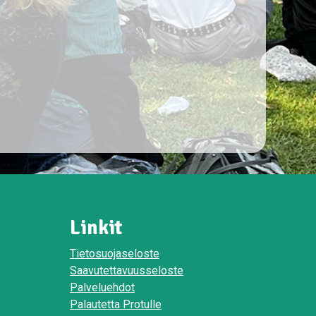
Linkit
Tietosuojaseloste
Saavutettavuusseloste
Palveluehdot
Palautetta Protulle