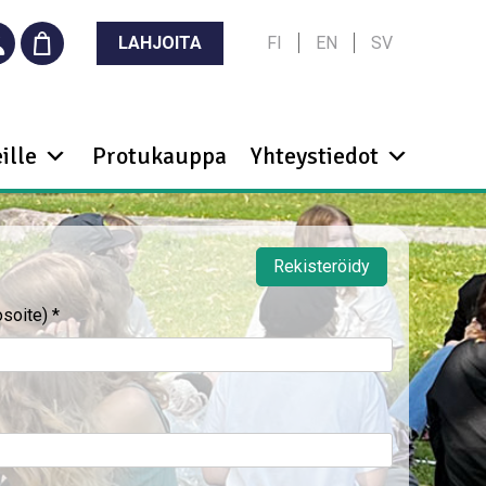
LAHJOITA
FI
EN
SV
ille
Protukauppa
Yhteystiedot
Rekisteröidy
osoite)
*