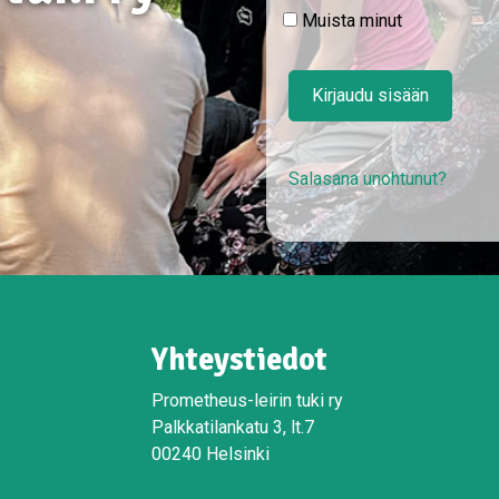
Muista minut
Kirjaudu sisään
Salasana unohtunut?
Yhteystiedot
Prometheus-leirin tuki ry
Palkkatilankatu 3, lt.7
00240 Helsinki