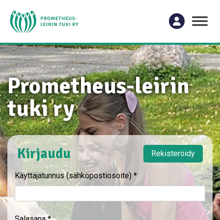
Prometheus-leirin
tuki ry
Kirjaudu
Rekisteröidy
Käyttäjätunnus (sähköpostiosoite)
*
Salasana
*