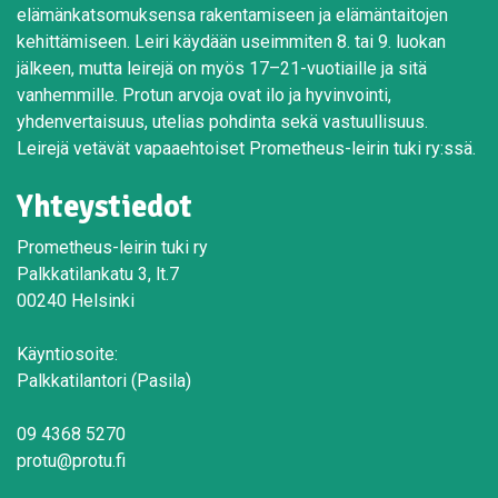
elämänkatsomuksensa rakentamiseen ja elämäntaitojen
kehittämiseen. Leiri käydään useimmiten 8. tai 9. luokan
jälkeen, mutta leirejä on myös 17–21-vuotiaille ja sitä
vanhemmille. Protun arvoja ovat ilo ja hyvinvointi,
yhdenvertaisuus, utelias pohdinta sekä vastuullisuus.
Leirejä vetävät vapaaehtoiset Prometheus-leirin tuki ry:ssä.
Yhteystiedot
Prometheus-leirin tuki ry
Palkkatilankatu 3, lt.7
00240 Helsinki
Käyntiosoite:
Palkkatilantori (Pasila)
09 4368 5270
protu@protu.fi