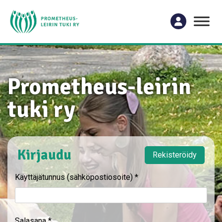
Prometheus-leirin
tuki ry
Kirjaudu
Rekisteröidy
Käyttäjätunnus (sähköpostiosoite)
*
Salasana
*