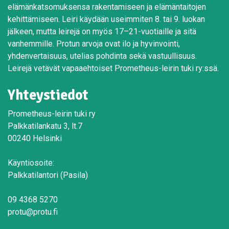
elämänkatsomuksensa rakentamiseen ja elämäntaitojen
kehittämiseen. Leiri käydään useimmiten 8. tai 9. luokan
jälkeen, mutta leirejä on myös 17–21-vuotiaille ja sitä
vanhemmille. Protun arvoja ovat ilo ja hyvinvointi,
yhdenvertaisuus, utelias pohdinta sekä vastuullisuus.
Leirejä vetävät vapaaehtoiset Prometheus-leirin tuki ry:ssä.
Yhteystiedot
Prometheus-leirin tuki ry
Palkkatilankatu 3, lt.7
00240 Helsinki
Käyntiosoite:
Palkkatilantori (Pasila)
09 4368 5270
protu@protu.fi