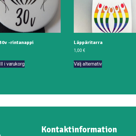
30v -rintanappi
Läppäritarra
1,00
€
Den
ll i varukorg
Välj alternativ
här
produkten
har
flera
varianter.
De
olika
alternativen
kan
Kontaktinformation
väljas
n