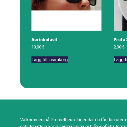
Aurinkolasit
Protu 
10,00
€
2,00
€
Lägg till i varukorg
Lägg ti
Välkommen på Prometheus-läger där du får diskutera
och debattera kring samhälleliga och filosofiska tema