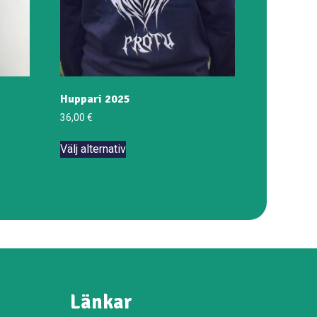
Huppari 2025
36,00
€
Den
Välj alternativ
här
produkten
har
flera
varianter.
De
olika
alternativen
kan
Länkar
väljas