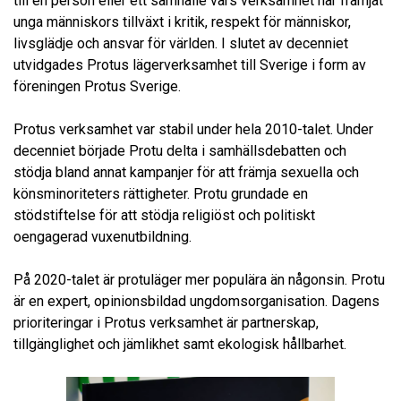
till en person eller ett samhälle vars verksamhet har främjat
unga människors tillväxt i kritik, respekt för människor,
livsglädje och ansvar för världen. I slutet av decenniet
utvidgades Protus lägerverksamhet till Sverige i form av
föreningen Protus Sverige.
Protus verksamhet var stabil under hela 2010-talet. Under
decenniet började Protu delta i samhällsdebatten och
stödja bland annat kampanjer för att främja sexuella och
könsminoriteters rättigheter. Protu grundade en
stödstiftelse för att stödja religiöst och politiskt
oengagerad vuxenutbildning.
På 2020-talet är protuläger mer populära än någonsin. Protu
är en expert, opinionsbildad ungdomsorganisation. Dagens
prioriteringar i Protus verksamhet är partnerskap,
tillgänglighet och jämlikhet samt ekologisk hållbarhet.