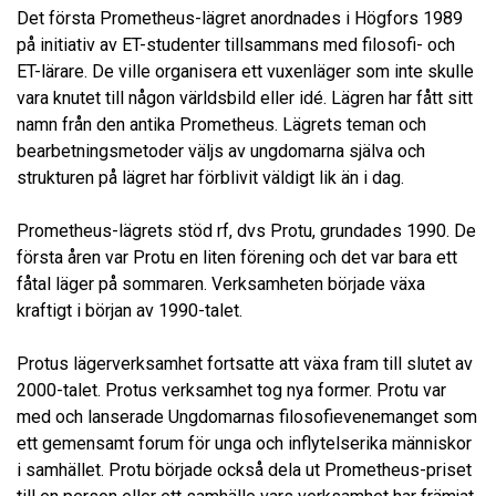
Det första Prometheus-lägret anordnades i Högfors 1989
på initiativ av ET-studenter tillsammans med filosofi- och
ET-lärare. De ville organisera ett vuxenläger som inte skulle
vara knutet till någon världsbild eller idé. Lägren har fått sitt
namn från den antika Prometheus. Lägrets teman och
bearbetningsmetoder väljs av ungdomarna själva och
strukturen på lägret har förblivit väldigt lik än i dag.
Prometheus-lägrets stöd rf, dvs Protu, grundades 1990. De
första åren var Protu en liten förening och det var bara ett
fåtal läger på sommaren. Verksamheten började växa
kraftigt i början av 1990-talet.
Protus lägerverksamhet fortsatte att växa fram till slutet av
2000-talet. Protus verksamhet tog nya former. Protu var
med och lanserade Ungdomarnas filosofievenemanget som
ett gemensamt forum för unga och inflytelserika människor
i samhället. Protu började också dela ut Prometheus-priset