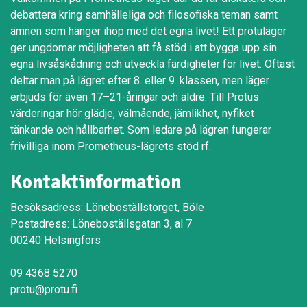
debattera kring samhälleliga och filosofiska teman samt
ämnen som hänger ihop med det egna livet! Ett protuläger
ger ungdomar möjligheten att få stöd i att bygga upp sin
egna livsåskådning och utveckla färdigheter för livet. Oftast
deltar man på lägret efter 8. eller 9. klassen, men läger
erbjuds för även 17–21-åringar och äldre. Till Protus
värderingar hör glädje, välmående, jämlikhet, nyfiket
tänkande och hållbarhet. Som ledare på lägren fungerar
frivilliga inom Prometheus-lägrets stöd rf.
Kontaktinformation
Besöksadress: Löneboställstorget, Böle
Postadress: Löneboställsgatan 3, al 7
00240 Helsingfors
09 4368 5270
protu@protu.fi