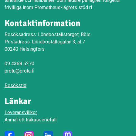
tänkande och hållbarhet. Som ledare på lägren fungerar
frivilliga inom Prometheus-lägrets stöd rf.
Kontaktinformation
Besöksadress: Löneboställstorget, Böle
Postadress: Löneboställsgatan 3, al 7
00240 Helsingfors
09 4368 5270
protu@protu.fi
Besökstid
Länkar
Leveransvillkor
Anmäl ett trakasseriefall