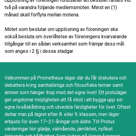
Upplösning av föreningen förutsätter att beslutet fattats vid
två på varandra följande medlemsmöten. Minst en (1)
månad skall förflyta mellan mötena.
Mötet som beslutar om upplösning av föreningen ska
också besluta om överlåtelse av föreningens kvarvarande
tillgångar till en sådan verksamhet som främjar dess mål
som anges i 2 § i dessa stadgar.
Välkommen på Prometheus-läger där du får diskutera och
debattera kring samhälleliga och filosofiska teman samt
ämnen som hänger ihop med det egna livet! Ett protuläger
ger ungdomar möjligheten att få stöd i att bygga upp sin
egna livsåskådning och utveckla färdigheter för livet. Oftast
deltar man på lägret efter 8. eller 9. klassen, men läger
erbjuds för även 17–21-åringar och äldre. Till Protus
värderingar hör glädje, välmående, jämlikhet, nyfiket