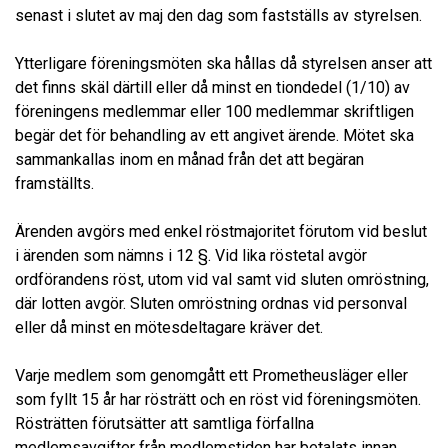
senast i slutet av maj den dag som fastställs av styrelsen.
Ytterligare föreningsmöten ska hållas då styrelsen anser att
det finns skäl därtill eller då minst en tiondedel (1/10) av
föreningens medlemmar eller 100 medlemmar skriftligen
begär det för behandling av ett angivet ärende. Mötet ska
sammankallas inom en månad från det att begäran
framställts.
Ärenden avgörs med enkel röstmajoritet förutom vid beslut
i ärenden som nämns i 12 §. Vid lika röstetal avgör
ordförandens röst, utom vid val samt vid sluten omröstning,
där lotten avgör. Sluten omröstning ordnas vid personval
eller då minst en mötesdeltagare kräver det.
Varje medlem som genomgått ett Prometheusläger eller
som fyllt 15 år har rösträtt och en röst vid föreningsmöten.
Rösträtten förutsätter att samtliga förfallna
medlemsavgifter från medlemstiden har betalats innan