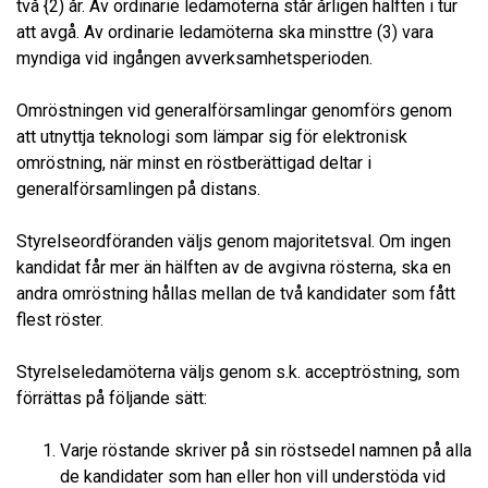
två {2) år. Av ordinarie ledamöterna står årligen hälften i tur
att avgå. Av ordinarie ledamöterna ska minsttre (3) vara
myndiga vid ingången avverksamhetsperioden.
Omröstningen vid generalförsamlingar genomförs genom
att utnyttja teknologi som lämpar sig för elektronisk
omröstning, när minst en röstberättigad deltar i
generalförsamlingen på distans.
Styrelseordföranden väljs genom majoritetsval. Om ingen
kandidat får mer än hälften av de avgivna rösterna, ska en
andra omröstning hållas mellan de två kandidater som fått
flest röster.
Styrelseledamöterna väljs genom s.k. acceptröstning, som
förrättas på följande sätt:
Varje röstande skriver på sin röstsedel namnen på alla
de kandidater som han eller hon vill understöda vid