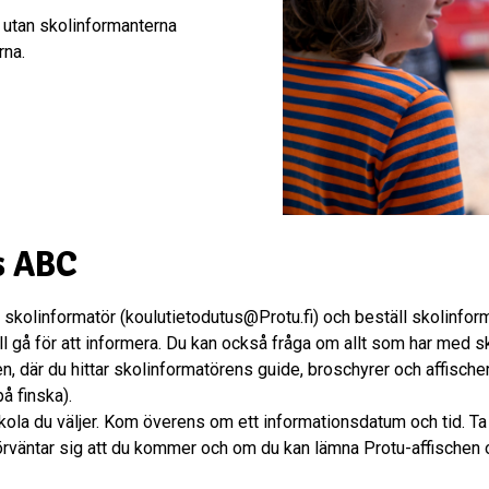
, utan skolinformanterna
rna.
s ABC
skolinformatör (koulutietodutus@Protu.fi) och beställ skolinform
l gå för att informera. Du kan också fråga om allt som har med sk
 där du hittar skolinformatörens guide, broschyrer och affischer
å finska).
ola du väljer. Kom överens om ett informationsdatum och tid. Ta s
förväntar sig att du kommer och om du kan lämna Protu-affischen 