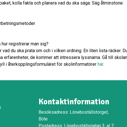
spaket, kolla fakta och planera vad du ska säga. Säg åtminstone:
arbetningsmetoder
 hur registrerar man sig?
r vad du ska prata om och i vilken ordning. En liten lista räcker. 
 erfarenheter, de kommer att intressera lyssnarna. Gå till skolan
 fyll i återkopplingsformuläret för skolinformatörer
här
.
Kontaktinformation
n
Besöksadress: Löneboställstorget,
Böle
Postadress: Löneboställsgatan 3, al 7