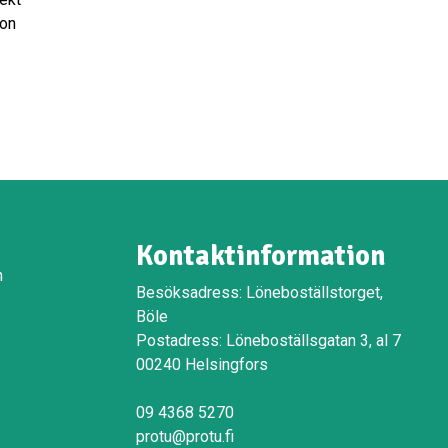
ion
Kontaktinformation
n
Besöksadress: Löneboställstorget,
Böle
Postadress: Löneboställsgatan 3, al 7
00240 Helsingfors
09 4368 5270
protu@protu.fi