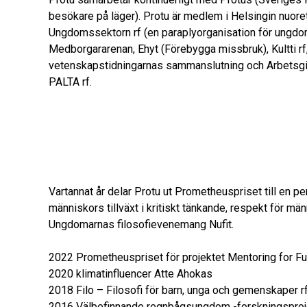
besökare på läger). Protu är medlem i Helsingin nuoret aj
Ungdomssektorn rf (en paraplyorganisation för ungdo
Medborgararenan, Ehyt (Förebygga missbruk), Kultti rf,
vetenskapstidningarnas sammanslutning och Arbetsgi
PALTA rf.
Vartannat år delar Protu ut Prometheuspriset till en
människors tillväxt i kritiskt tänkande, respekt för män
Ungdomarnas filosofievenemang Nufit.
2022 Prometheuspriset för projektet Mentoring for Fu
2020 klimatinfluencer Atte Ahokas
2018 Filo – Filosofi för barn, unga och gemenskaper r
2016 Välbefinnande regnbågsungdom -forskningsproj