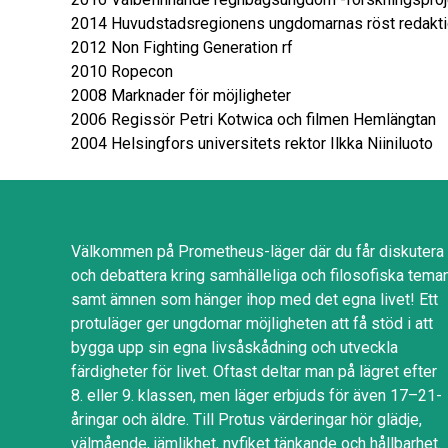
2014 Huvudstadsregionens ungdomarnas röst redakt
2012 Non Fighting Generation rf
2010 Ropecon
2008 Marknader för möjligheter
2006 Regissör Petri Kotwica och filmen Hemlängtan
2004 Helsingfors universitets rektor Ilkka Niiniluoto
Välkommen på Prometheus-läger där du får diskutera
och debattera kring samhälleliga och filosofiska tema
samt ämnen som hänger ihop med det egna livet! Ett
protuläger ger ungdomar möjligheten att få stöd i att
bygga upp sin egna livsåskådning och utveckla
färdigheter för livet. Oftast deltar man på lägret efter
8. eller 9. klassen, men läger erbjuds för även 17–21-
åringar och äldre. Till Protus värderingar hör glädje,
välmående, jämlikhet, nyfiket tänkande och hållbarhet.