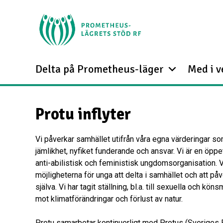
Delta på Prometheus-läger
Med i 
Protu inflyter
Vi påverkar samhället utifrån våra egna värderingar s
jämlikhet, nyfiket funderande och ansvar. Vi är en öppet
anti-abilistisk och feministisk ungdomsorganisation. V
möjligheterna för unga att delta i samhället och att p
själva. Vi har tagit ställning, bl.a. till sexuella och kön
mot klimatförändringar och förlust av natur.
Protu samarbetar kontinuerligt med Protus (Sveriges 