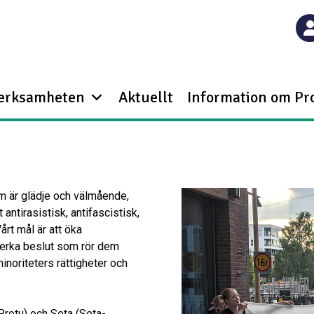
verksamheten
Aktuellt
Information om Pr
om är glädje och välmående,
 antirasistisk, antifascistisk,
årt mål är att öka
åverka beslut som rör dem
sminoriteters rättigheter och
Protu) och Seta (Seta-