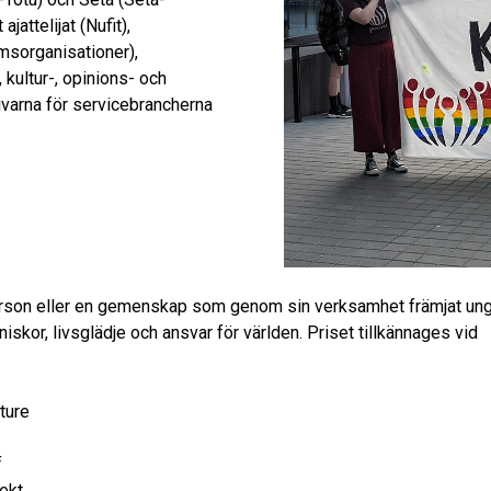
attelijat (Nufit),
msorganisationer),
 kultur-, opinions- och
varna för servicebrancherna
 person eller en gemenskap som genom sin verksamhet främjat un
niskor, livsglädje och ansvar för världen. Priset tillkännages vid
ture
f
ekt