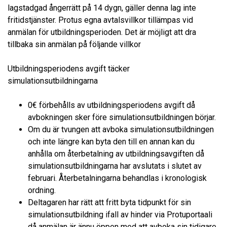
lagstadgad ångerrätt på 14 dygn, gäller denna lag inte
fritidstjänster. Protus egna avtalsvillkor tillämpas vid
anmälan för utbildningsperioden. Det är möjligt att dra
tillbaka sin anmälan på följande villkor
Utbildningsperiodens avgift täcker
simulationsutbildningarna
0€ förbehålls av utbildningsperiodens avgift då
avbokningen sker före simulationsutbildningen börjar.
Om du är tvungen att avboka simulationsutbildningen
och inte längre kan byta den till en annan kan du
anhålla om återbetalning av utbildningsavgiften då
simulationsutbildningarna har avslutats i slutet av
februari. Återbetalningarna behandlas i kronologisk
ordning.
Deltagaren har rätt att fritt byta tidpunkt för sin
simulationsutbildning ifall av hinder via Protuportaali
då anmälan är ännu öppen med att avboka sin tidigare