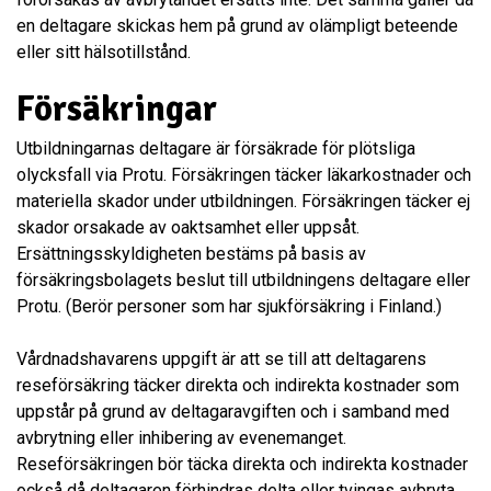
en deltagare skickas hem på grund av olämpligt beteende
eller sitt hälsotillstånd.
Försäkringar
Utbildningarnas deltagare är försäkrade för plötsliga
olycksfall via Protu. Försäkringen täcker läkarkostnader och
materiella skador under utbildningen. Försäkringen täcker ej
skador orsakade av oaktsamhet eller uppsåt.
Ersättningsskyldigheten bestäms på basis av
försäkringsbolagets beslut till utbildningens deltagare eller
Protu. (Berör personer som har sjukförsäkring i Finland.)
Vårdnadshavarens uppgift är att se till att deltagarens
reseförsäkring täcker direkta och indirekta kostnader som
uppstår på grund av deltagaravgiften och i samband med
avbrytning eller inhibering av evenemanget.
Reseförsäkringen bör täcka direkta och indirekta kostnader
också då deltagaren förhindras delta eller tvingas avbryta