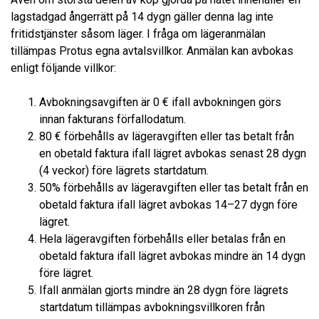
lagstadgad ångerrätt på 14 dygn gäller denna lag inte
fritidstjänster såsom läger. I fråga om lägeranmälan
tillämpas Protus egna avtalsvillkor. Anmälan kan avbokas
enligt följande villkor:
Avbokningsavgiften är 0 € ifall avbokningen görs
innan fakturans förfallodatum.
80 € förbehålls av lägeravgiften eller tas betalt från
en obetald faktura ifall lägret avbokas senast 28 dygn
(4 veckor) före lägrets startdatum.
50% förbehålls av lägeravgiften eller tas betalt från en
obetald faktura ifall lägret avbokas 14–27 dygn före
lägret.
Hela lägeravgiften förbehålls eller betalas från en
obetald faktura ifall lägret avbokas mindre än 14 dygn
före lägret.
Ifall anmälan gjorts mindre än 28 dygn före lägrets
startdatum tillämpas avbokningsvillkoren från