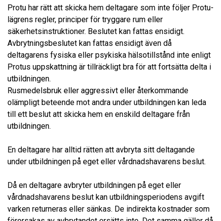
Protu har rätt att skicka hem deltagare som inte följer Protu-
lägrens regler, principer för tryggare rum eller
säkerhetsinstruktioner. Beslutet kan fattas ensidigt.
Avbrytningsbeslutet kan fattas ensidigt även då
deltagarens fysiska eller psykiska hälsotillstånd inte enligt
Protus uppskattning är tillräckligt bra för att fortsätta delta i
utbildningen.
Rusmedelsbruk eller aggressivt eller återkommande
olämpligt beteende mot andra under utbildningen kan leda
till ett beslut att skicka hem en enskild deltagare från
utbildningen.
En deltagare har alltid rätten att avbryta sitt deltagande
under utbildningen på eget eller vårdnadshavarens beslut.
Då en deltagare avbryter utbildningen på eget eller
vårdnadshavarens beslut kan utbildningsperiodens avgift
varken returneras eller sänkas. De indirekta kostnader som
förorsakas av avbrytandet ersätts inte. Det samma gäller då