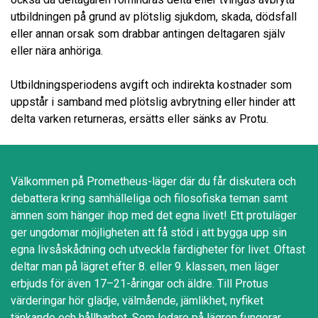
utbildningen på grund av plötslig sjukdom, skada, dödsfall
eller annan orsak som drabbar antingen deltagaren själv
eller nära anhöriga.
Utbildningsperiodens avgift och indirekta kostnader som
uppstår i samband med plötslig avbrytning eller hinder att
delta varken returneras, ersätts eller sänks av Protu.
Välkommen på Prometheus-läger där du får diskutera och
debattera kring samhälleliga och filosofiska teman samt
ämnen som hänger ihop med det egna livet! Ett protuläger
ger ungdomar möjligheten att få stöd i att bygga upp sin
egna livsåskådning och utveckla färdigheter för livet. Oftast
deltar man på lägret efter 8. eller 9. klassen, men läger
erbjuds för även 17–21-åringar och äldre. Till Protus
värderingar hör glädje, välmående, jämlikhet, nyfiket
tänkande och hållbarhet. Som ledare på lägren fungerar