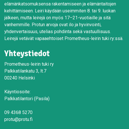
elämänkatsomuksensa rakentamiseen ja elämäntaitojen
kehittämiseen. Leiri käydään useimmiten 8. tai 9. luokan
jälkeen, mutta leirejä on myös 17–21-vuotiaille ja sitä
vanhemmille. Protun arvoja ovat ilo ja hyvinvointi,
yhdenvertaisuus, utelias pohdinta sekä vastuullisuus.
Leirejä vetävät vapaaehtoiset Prometheus-leirin tuki ry:ssä.
Yhteystiedot
Prometheus-leirin tuki ry
Palkkatilankatu 3, lt.7
00240 Helsinki
Käyntiosoite:
Palkkatilantori (Pasila)
09 4368 5270
protu@protu.fi