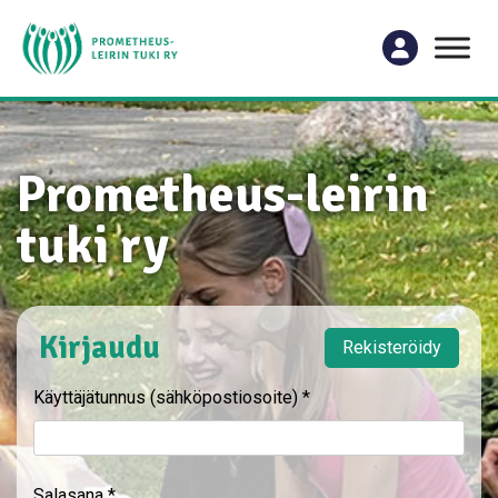
Prometheus-leirin
tuki ry
Kirjaudu
Rekisteröidy
Käyttäjätunnus (sähköpostiosoite)
*
Salasana
*