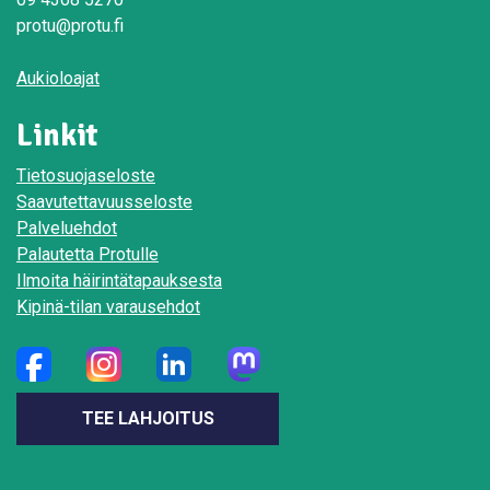
protu@protu.fi
Aukioloajat
Linkit
Tietosuojaseloste
Saavutettavuusseloste
Palveluehdot
Palautetta Protulle
Ilmoita häirintätapauksesta
Kipinä-tilan varausehdot
TEE LAHJOITUS