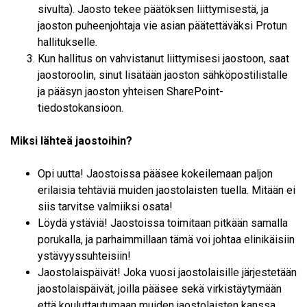
sivulta). Jaosto tekee päätöksen liittymisestä, ja
jaoston puheenjohtaja vie asian päätettäväksi Protun
hallitukselle.
Kun hallitus on vahvistanut liittymisesi jaostoon, saat
jaostoroolin, sinut lisätään jaoston sähköpostilistalle
ja pääsyn jaoston yhteisen SharePoint-
tiedostokansioon.
Miksi lähteä jaostoihin?
Opi uutta! Jaostoissa pääsee kokeilemaan paljon
erilaisia tehtäviä muiden jaostolaisten tuella. Mitään ei
siis tarvitse valmiiksi osata!
Löydä ystäviä! Jaostoissa toimitaan pitkään samalla
porukalla, ja parhaimmillaan tämä voi johtaa elinikäisiin
ystävyyssuhteisiin!
Jaostolaispäivät! Joka vuosi jaostolaisille järjestetään
jaostolaispäivät, joilla pääsee sekä virkistäytymään
että kouluttautumaan muiden jaostolaisten kanssa