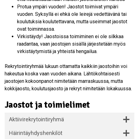
Protua ympäri vuoden! Jaostot toimivat ympäri
vuoden. Syksyllä ei ehkä ole leirejä vedettävänä tai
koulutuksia koulutettavana, mutta useimmat jaostot
ovat toiminnassa.
Virkistäydy! Jaostoissa toimiminen ei ole silkkaa
raadantaa, vaan jaostojen sisällä järjestetään myös
virkistäytymistä ja yhteistä hengailua.
Rekrytointiryhmää lukuun ottamatta kaikkiin jaostoihin voi
hakeutua koska vaan vuoden aikana. Lähtökohtaisesti
jaostojen kokoonpanot nimitetään marraskuussa, mutta
kokkijaosto, koulutusjaosto ja rekryt nimitetään lokakuussa.
Jaostot ja toimielimet
Aktiivirekrytointiryhmä
Häirintäyhdyshenkilöt