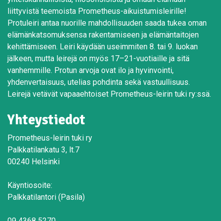
liittyvistä teemoista Prometheus-aikuistumisleirille!
Protuleiri antaa nuorille mahdollisuuden saada tukea oman
elämänkatsomuksensa rakentamiseen ja elämäntaitojen
kehittämiseen. Leiri käydään useimmiten 8. tai 9. luokan
jälkeen, mutta leirejä on myös 17–21-vuotiaille ja sitä
vanhemmille. Protun arvoja ovat ilo ja hyvinvointi,
yhdenvertaisuus, utelias pohdinta sekä vastuullisuus.
Leirejä vetävät vapaaehtoiset Prometheus-leirin tuki ry:ssä.
Yhteystiedot
Prometheus-leirin tuki ry
Palkkatilankatu 3, lt.7
00240 Helsinki
Käyntiosoite:
Palkkatilantori (Pasila)
09 4368 5270