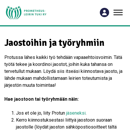
Jaostoihin ja työryhmiin
Protussa lähes kaikki työ tehdään vapaaehtoisvoimin. Tätä
työtä tekee ja koordinoi jaostot, joihin kuka tahansa on
tervetullut mukaan. Löydä siis itseäsi kiinnostava jaosto, ja
lähde mukaan mahdollistamaan leirien toteutumista ja
järjestön muuta toimintaa!
Hae jaostoon tai työryhmään näin:
Jos et ole jo, liity Protun
jäseneksi
.
Kerro kiinnostuksestasi liittyä jaostoon suoraan
jaostolle (löydät jaoston sähköpostiosoitteet tältä