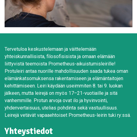
Tervetuloa keskustelemaan ja väittelemään
yhteiskunnallisista, filosofisisista ja omaan elämään
liittyvistä teemoista Prometheus-aikuistumisleirille!
Protuleiri antaa nuorille mahdollisuuden saada tukea oman
elämänkatsomuksensa rakentamiseen ja elämäntaitojen
kehittämiseen. Leiri käydään useimmiten 8. tai 9. luokan
jälkeen, mutta leirejä on myös 17–21-vuotiaille ja sitä
vanhemmille. Protun arvoja ovat ilo ja hyvinvointi,
yhdenvertaisuus, utelias pohdinta sekä vastuullisuus.
Leirejä vetävät vapaaehtoiset Prometheus-leirin tuki ry:ssä.
Yhteystiedot