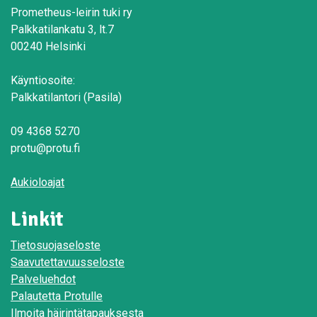
Prometheus-leirin tuki ry
Palkkatilankatu 3, lt.7
00240 Helsinki
Käyntiosoite:
Palkkatilantori (Pasila)
09 4368 5270
protu@protu.fi
Aukioloajat
Linkit
Tietosuojaseloste
Saavutettavuusseloste
Palveluehdot
Palautetta Protulle
Ilmoita häirintätapauksesta