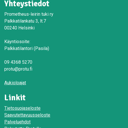
Yhteystiedot
Prometheus-leirin tuki ry
Palkkatilankatu 3, lt.7
00240 Helsinki
Käyntiosoite:
Palkkatilantori (Pasila)
09 4368 5270
protu@protu.fi
Aukioloajat
Linkit
Tietosuojaseloste
Saavutettavuusseloste
Palveluehdot