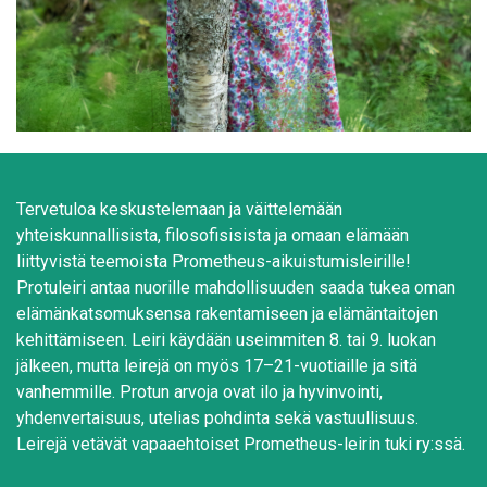
Tervetuloa keskustelemaan ja väittelemään
yhteiskunnallisista, filosofisisista ja omaan elämään
liittyvistä teemoista Prometheus-aikuistumisleirille!
Protuleiri antaa nuorille mahdollisuuden saada tukea oman
elämänkatsomuksensa rakentamiseen ja elämäntaitojen
kehittämiseen. Leiri käydään useimmiten 8. tai 9. luokan
jälkeen, mutta leirejä on myös 17–21-vuotiaille ja sitä
vanhemmille. Protun arvoja ovat ilo ja hyvinvointi,
yhdenvertaisuus, utelias pohdinta sekä vastuullisuus.
Leirejä vetävät vapaaehtoiset Prometheus-leirin tuki ry:ssä.