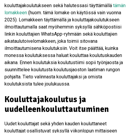
kouluttajakoulutukseen sekä halutessasi täyttämällä
tämän
lomakkeen
(huom. tämä lomake on käytössä vain vuonna
2025). Lomakkeen täyttämällä ja kouluttajakoulutukseen
ilmoittautumalla saat myöhemmin syksyllä sähköpostiisi
linkin kouluttajien WhatsApp-ryhmään sekä kouluttajien
aikataulutoivelomakkeen, joka toimii sitovana
ilmoittautumisena koulutuksiin. Voit itse päättää, kuinka
monessa koulutuksessa haluat kouluttaa koulutuskauden
aikana. Ennen koulutuksia koulutustiimi sopii työnjaosta ja
suunnittelee koulutusta koulutusjaoston laatiman rungon
pohjalta. Tieto valinnasta kouluttajaksi ja omista
koulutuksista tulee joulukuussa.
Kouluttajakoulutus ja
uudelleenkouluttautuminen
Uudet kouluttajat sekä yhden kauden kouluttaneet
kouluttajat osallistuvat syksyllä viikonlopun mittaiseen