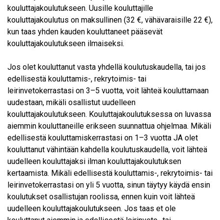
kouluttajakoulutukseen. Uusille kouluttajille
kouluttajakoulutus on maksullinen (32 €, vähävaraisille 22 €),
kun taas yhden kauden kouluttaneet pääsevät
kouluttajakoulutukseen ilmaiseksi.
Jos olet kouluttanut vasta yhdellä koulutuskaudella, tai jos
edellisestä kouluttamis-, rekrytoimis- tai
leirinvetokerrastasi on 3–5 vuotta, voit lähteä kouluttamaan
uudestaan, mikäli osallistut uudelleen
kouluttajakoulutukseen. Kouluttajakoulutuksessa on luvassa
aiemmin kouluttaneille erikseen suunnattua ohjelmaa. Mikäli
edellisestä kouluttamiskerrastasi on 1–3 vuotta JA olet
kouluttanut vähintään kahdella koulutuskaudella, voit lähteä
uudelleen kouluttajaksi ilman kouluttajakoulutuksen
kertaamista. Mikäli edellisestä kouluttamis-, rekrytoimis- tai
leirinvetokerrastasi on yli 5 vuotta, sinun täytyy käydä ensin
koulutukset osallistujan roolissa, ennen kuin voit lähteä
uudelleen kouluttajakoulutukseen. Jos taas et ole