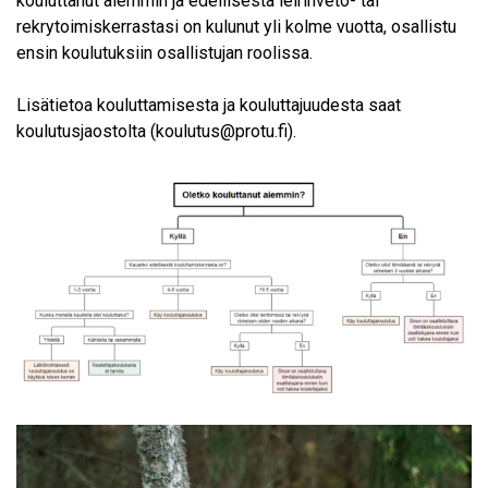
kouluttanut aiemmin ja edellisestä leirinveto- tai
rekrytoimiskerrastasi on kulunut yli kolme vuotta, osallistu
ensin koulutuksiin osallistujan roolissa.
Lisätietoa kouluttamisesta ja kouluttajuudesta saat
koulutusjaostolta (koulutus@protu.fi).