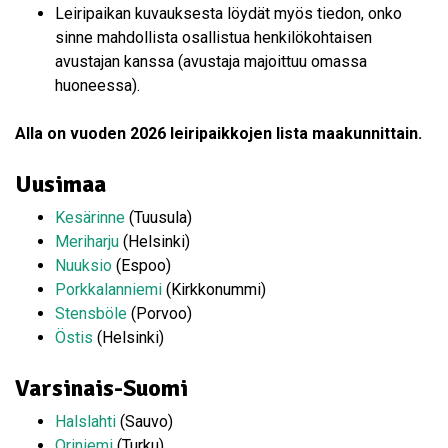
Leiripaikan kuvauksesta löydät myös tiedon, onko
sinne mahdollista osallistua henkilökohtaisen
avustajan kanssa (avustaja majoittuu omassa
huoneessa).
Alla on vuoden 2026 leiripaikkojen lista maakunnittain.
Uusimaa
Kesärinne
(Tuusula)
Meriharju
(Helsinki)
Nuuksio
(Espoo)
Porkkalanniemi
(Kirkkonummi)
Stensböle
(Porvoo)
Östis
(Helsinki)
Varsinais-Suomi
Halslahti
(Sauvo)
Oriniemi
(Turku)