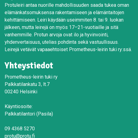
Protuleiri antaa nuorille mahdollisuuden saada tukea oman
elämänkatsomuksensa rakentamiseen ja elämäntaitojen
kehittämiseen. Leiri käydään useimmiten 8. tai 9. luokan
jälkeen, mutta leirejä on myös 17–21-vuotiaille ja sitä
vanhemmille. Protun arvoja ovat ilo ja hyvinvointi,
yhdenvertaisuus, utelias pohdinta sekä vastuullisuus.
Leirejä vetävät vapaaehtoiset Prometheus-leirin tuki ry:ssä.
Yhteystiedot
Prometheus-leirin tuki ry
Palkkatilankatu 3, lt.7
00240 Helsinki
Käyntiosoite:
Palkkatilantori (Pasila)
09 4368 5270
protu@protu.fi