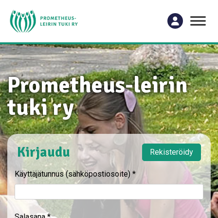
Prometheus-leirin
tuki ry
Kirjaudu
Rekisteröidy
Käyttäjätunnus (sähköpostiosoite)
*
Salasana
*