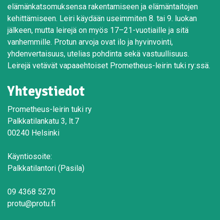
elämänkatsomuksensa rakentamiseen ja elämäntaitojen
kehittämiseen. Leiri käydään useimmiten 8. tai 9. luokan
jälkeen, mutta leirejä on myös 17–21-vuotiaille ja sitä
vanhemmille. Protun arvoja ovat ilo ja hyvinvointi,
yhdenvertaisuus, utelias pohdinta sekä vastuullisuus.
Leirejä vetävät vapaaehtoiset Prometheus-leirin tuki ry:ssä.
Yhteystiedot
Prometheus-leirin tuki ry
Palkkatilankatu 3, lt.7
00240 Helsinki
Käyntiosoite:
Palkkatilantori (Pasila)
09 4368 5270
protu@protu.fi