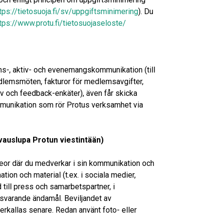
tps://tietosuoja.fi/sv/uppgiftsminimering
). Du
tps://www.protu.fi/tietosuojaseloste/
ms-, aktiv- och evenemangskommunikation (till
dlemsmöten, fakturor för medlemsavgifter,
 och feedback-enkäter), även får skicka
munikation som rör Protus verksamhet via
vauslupa Protun viestintään)
ideor där du medverkar i sin kommunikation och
ion och material (t.ex. i sociala medier,
till press och samarbetspartner, i
svarande ändamål. Beviljandet av
återkallas senare. Redan använt foto- eller