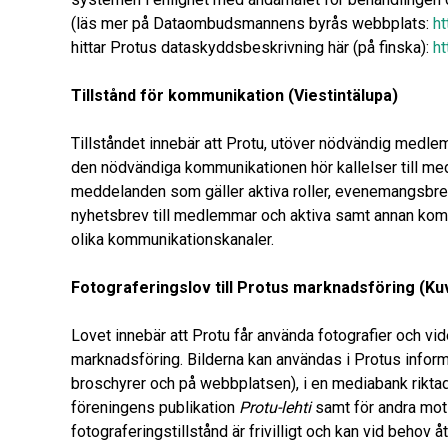
(läs mer på Dataombudsmannens byrås webbplats:
ht
hittar Protus dataskyddsbeskrivning här (på finska):
ht
Tillstånd för kommunikation (Viestintälupa)
Tillståndet innebär att Protu, utöver nödvändig medle
den nödvändiga kommunikationen hör kallelser till me
meddelanden som gäller aktiva roller, evenemangsbrev
nyhetsbrev till medlemmar och aktiva samt annan kom
olika kommunikationskanaler.
Fotograferingslov till Protus marknadsföring (Ku
Lovet innebär att Protu får använda fotografier och v
marknadsföring. Bilderna kan användas i Protus informat
broschyrer och på webbplatsen), i en mediabank riktad 
föreningens publikation
Protu-lehti
samt för andra mot
fotograferingstillstånd är frivilligt och kan vid behov 