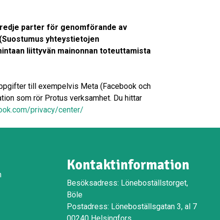
 tredje parter för genomförande av
(Suostumus yhteystietojen
intaan liittyvän mainonnan toteuttamista
uppgifter till exempelvis Meta (Facebook och
tion som rör Protus verksamhet. Du hittar
ook.com/privacy/center/
Kontaktinformation
n
Besöksadress: Löneboställstorget,
Böle
Postadress: Löneboställsgatan 3, al 7
00240 Helsingfors