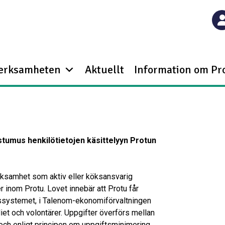
verksamheten
Aktuellt
Information om Pr
tumus henkilötietojen käsittelyyn Protun
rksamhet som aktiv eller köksansvarig
r inom Protu. Lovet innebär att Protu får
ssystemet, i Talenom-ekonomiförvaltningen
t och volontärer. Uppgifter överförs mellan
och enligt principen om uppgiftsminimering