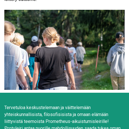
Tervetuloa keskustelemaan ja väittelemään
yhteiskunnallisista, filosofisisista ja omaan elämään
liittyvistä teemoista Prometheus-aikuistumisleirille!
Protuleiri antaa nuorille mahdollisuuden saada tukea oman