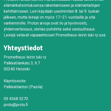
elämänkatsomuksensa rakentamiseen ja elämäntaitojen
kehittämiseen. Leiri käydään useimmiten 8. tai 9. luokan
jälkeen, mutta leirejä on myös 17–21-vuotiaille ja sitä
vanhemmille. Protun arvoja ovat ilo ja hyvinvointi,
yhdenvertaisuus, utelias pohdinta sekä vastuullisuus.
Leirejä vetävät vapaaehtoiset Prometheus-leirin tuki ry:ssä.
Yhteystiedot
Prometheus-leirin tuki ry
Palkkatilankatu 3, lt.7
00240 Helsinki
Käyntiosoite:
Palkkatilantori (Pasila)
09 4368 5270
protu@protu.fi