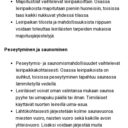
Majoitustilat vaihtelevat leiripaikoittain. Osassa
leiripaikoista majoitutaan pieniin huoneisiin, toisissa
taas kaikki nukkuvat yhdessä tilassa.
Leiripaikan tiloista ja mahdollisuuksista riippuen
voidaan toteuttaa leiriläisten tarpeiden mukaisia
majoitusjärjestelyjä.
Peseytyminen ja saunominen
Peseytymis- ja saunomismahdollisuudet vaihtelevat
leiripaikkakohtaisesti. Osassa leiripaikoista on
suihkut, toisissa peseytyminen tapahtuu saunassa
lämmitetyllä vedellä.
Leiriläiset voivat oman valintansa mukaan saunoa
pyyhe tai uimapuku päällä tai ilman. Tiimiläiset
käyttävät nuorten leireillä uima-asua.
Lähtökohtaisesti järjestetään kolme saunavuoroa:
miesten vuoro, naisten vuoro sekä kaikille avoin
yhteisvuoro. Lisäksi voidaan järjestää muita