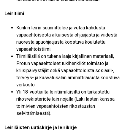
Leiritiimi
Kunkin leirin suunnittelee ja vetää kahdesta
vapaaehtoisesta aikuisesta ohjaajasta ja viidestä
nuoresta apuohjaajasta koostuva koulutettu
vapaaehtoistiimi.
Tiimiläisillä on tukena laaja kirjallinen materiaali,
Protun vapaaehtoiset tukihenkilöt toimisto ja
kriisipäivystäjät sekä vapaaehtoisista sosiaali-,
terveys- ja kasvatusalan ammattilaisista koostuva
verkosto.
Yli 18-vuotiailta leiritiimiläisiltä on tarkastettu
rikosrekisteriote lain nojalla (Laki lasten kanssa
toimivien vapaaehtoisten rikostaustan
selvittämisestä).
Leiriläisten uutiskirje ja leirikirje