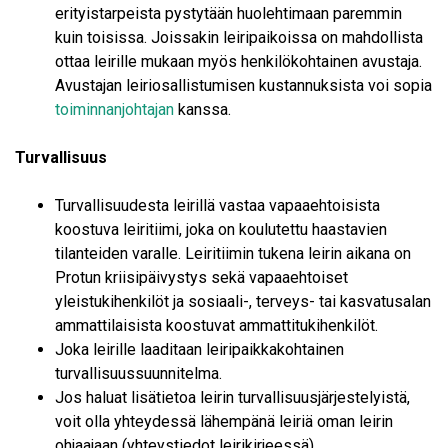
erityistarpeista pystytään huolehtimaan paremmin
kuin toisissa. Joissakin leiripaikoissa on mahdollista
ottaa leirille mukaan myös henkilökohtainen avustaja.
Avustajan leiriosallistumisen kustannuksista voi sopia
toiminnanjohtajan
kanssa.
Turvallisuus
Turvallisuudesta leirillä vastaa vapaaehtoisista
koostuva leiritiimi, joka on koulutettu haastavien
tilanteiden varalle. Leiritiimin tukena leirin aikana on
Protun kriisipäivystys sekä vapaaehtoiset
yleistukihenkilöt ja sosiaali-, terveys- tai kasvatusalan
ammattilaisista koostuvat ammattitukihenkilöt.
Joka leirille laaditaan leiripaikkakohtainen
turvallisuussuunnitelma.
Jos haluat lisätietoa leirin turvallisuusjärjestelyistä,
voit olla yhteydessä lähempänä leiriä oman leirin
ohjaajaan (yhteystiedot leirikirjeessä).