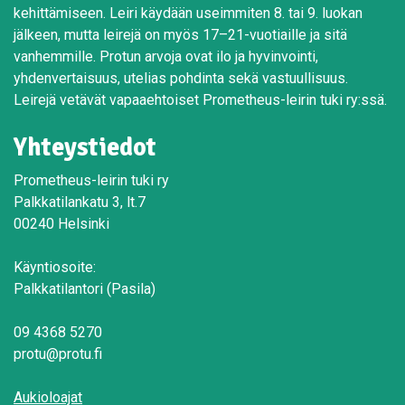
kehittämiseen. Leiri käydään useimmiten 8. tai 9. luokan
jälkeen, mutta leirejä on myös 17–21-vuotiaille ja sitä
vanhemmille. Protun arvoja ovat ilo ja hyvinvointi,
yhdenvertaisuus, utelias pohdinta sekä vastuullisuus.
Leirejä vetävät vapaaehtoiset Prometheus-leirin tuki ry:ssä.
Yhteystiedot
Prometheus-leirin tuki ry
Palkkatilankatu 3, lt.7
00240 Helsinki
Käyntiosoite:
Palkkatilantori (Pasila)
09 4368 5270
protu@protu.fi
Aukioloajat