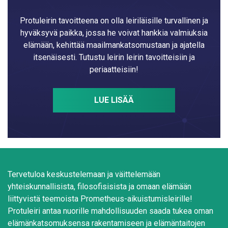
Protuleirin tavoitteena on olla leiriläisille turvallinen ja
hyväksyvä paikka, jossa he voivat hankkia valmiuksia
elämään, kehittää maailmankatsomustaan ja ajatella
itsenäisesti. Tutustu leirin leirin tavoitteisiin ja
periaatteisiin!
LUE LISÄÄ
Tervetuloa keskustelemaan ja väittelemään
yhteiskunnallisista, filosofisisista ja omaan elämään
liittyvistä teemoista Prometheus-aikuistumisleirille!
Protuleiri antaa nuorille mahdollisuuden saada tukea oman
elämänkatsomuksensa rakentamiseen ja elämäntaitojen