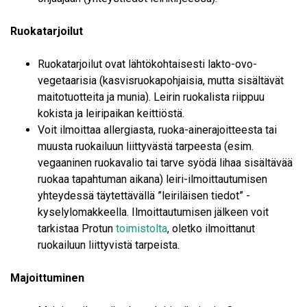
Ruokatarjoilut
Ruokatarjoilut ovat lähtökohtaisesti lakto-ovo-
vegetaarisia (kasvisruokapohjaisia, mutta sisältävät
maitotuotteita ja munia). Leirin ruokalista riippuu
kokista ja leiripaikan keittiöstä.
Voit ilmoittaa allergiasta, ruoka-ainerajoitteesta tai
muusta ruokailuun liittyvästä tarpeesta (esim.
vegaaninen ruokavalio tai tarve syödä lihaa sisältävää
ruokaa tapahtuman aikana) leiri-ilmoittautumisen
yhteydessä täytettävällä ”leiriläisen tiedot” -
kyselylomakkeella. Ilmoittautumisen jälkeen voit
tarkistaa Protun
toimistolta
, oletko ilmoittanut
ruokailuun liittyvistä tarpeista.
Majoittuminen