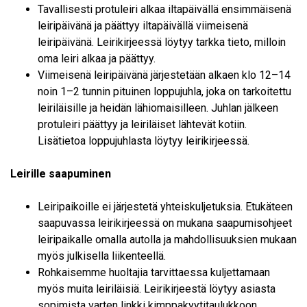
Tavallisesti protuleiri alkaa iltapäivällä ensimmäisenä
leiripäivänä ja päättyy iltapäivällä viimeisenä
leiripäivänä. Leirikirjeessä löytyy tarkka tieto, milloin
oma leiri alkaa ja päättyy.
Viimeisenä leiripäivänä järjestetään alkaen klo 12–14
noin 1–2 tunnin pituinen loppujuhla, joka on tarkoitettu
leiriläisille ja heidän lähiomaisilleen. Juhlan jälkeen
protuleiri päättyy ja leiriläiset lähtevät kotiin.
Lisätietoa loppujuhlasta löytyy leirikirjeessä.
Leirille saapuminen
Leiripaikoille ei järjestetä yhteiskuljetuksia. Etukäteen
saapuvassa leirikirjeessä on mukana saapumisohjeet
leiripaikalle omalla autolla ja mahdollisuuksien mukaan
myös julkisella liikenteellä.
Rohkaisemme huoltajia tarvittaessa kuljettamaan
myös muita leiriläisiä. Leirikirjeestä löytyy asiasta
sopimista varten linkki kimppakyytitaulukkoon.