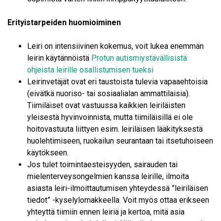
Erityistarpeiden huomioiminen
Leiri on intensiivinen kokemus, voit lukea enemmän
leirin käytännöistä
Protun autismiystävällisistä
ohjeista leirille osallistumisen tueksi
Leirinvetäjät ovat eri taustoista tulevia vapaaehtoisia
(eivätkä nuoriso- tai sosiaalialan ammattilaisia).
Tiimiläiset ovat vastuussa kaikkien leiriläisten
yleisestä hyvinvoinnista, mutta tiimiläisillä ei ole
hoitovastuuta liittyen esim. leiriläisen lääkityksestä
huolehtimiseen, ruokailun seurantaan tai itsetuhoiseen
käytökseen.
Jos tulet toimintaesteisyyden, sairauden tai
mielenterveysongelmien kanssa leirille, ilmoita
asiasta leiri-ilmoittautumisen yhteydessä ”leiriläisen
tiedot” -kyselylomakkeella. Voit myös ottaa erikseen
yhteyttä tiimiin ennen leiriä ja kertoa, mitä asia