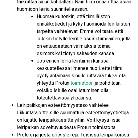
tarkoittaa sinun kohdallasi. Näin tiimi osaa ottaa asian
huomioon leiriä suunnitellessaan.
Huomaa kuitenkin, että tiimiläisten
ennakkotiedot ja kyky huomioida leiriläisten
tarpeita vaihtelevat. Emme voi taata, että
jollekin tietylle leirille osuisi tiimiläinen, jolla
on entuudestaan valmiuksia toimia
esimerkiksi tietyn sairauden kanssa.
Jos ennen leiriä leiritiimin kanssa
keskustellessa ilmenee huoli, ettei tiimi
pysty antamaan sinulle riittävää tukea, ota
yhteyttä Protun
toimistoon
ja pohditaan,
voisiko leirille osallistuminen olla
toteutettavissa ylipäänsä.
Leiripaikkojen esteettömyystaso vaihtelee.
Liikuntarajoitteisille suunnattuja esteettömyystietoja
on kirjattu leiripaikkaesittelyihin. Voit kysyä lisää
leiripaikan soveltuvuudesta Protun toimistolta.
Protu ei järjestä erityisleirejä. Toisissa leiripaikoissa