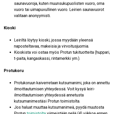
saunavuoroja, kuten muunsukupuolisten vuoro, oma
vuoro tai uimapuvullinen vuoro. Leirien saunavuorot
valitaan anonyymisti.
Kioski
Leiriltä löytyy kioski, jossa myydään yleensä
naposteltavaa, makeisia ja virvoitusjuomia.
Kioskista voi ostaa myös Protun tukituotteita (huppari,
t-paita, kangaskassi, rintamerkki ym.).
Protukoru
Protukoruun kaiverretaan kutsumanimi, joka on annettu
ilmoittautumisen yhteydessä. Voit kysyä leiri-
ilmoittautumisen yhteydessä annetusta
kutsumanimestäsi Protun toimistolta.
Jos haluat muuttaa kutsumanimeä, pyydä muutosta
Protun
toimistolta
viimeistään neljä (4) viikkoa ennen