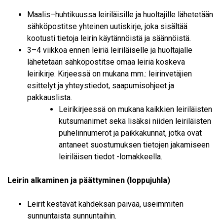
Maalis–huhtikuussa leiriläisille ja huoltajille lähetetään
sähköpostitse yhteinen uutiskirje, joka sisältää
kootusti tietoja leirin käytännöistä ja säännöistä.
3–4 viikkoa ennen leiriä leiriläiselle ja huoltajalle
lähetetään sähköpostitse omaa leiriä koskeva
leirikirje. Kirjeessä on mukana mm.: leirinvetäjien
esittelyt ja yhteystiedot, saapumisohjeet ja
pakkauslista.
Leirikirjeessä on mukana kaikkien leiriläisten
kutsumanimet sekä lisäksi niiden leiriläisten
puhelinnumerot ja paikkakunnat, jotka ovat
antaneet suostumuksen tietojen jakamiseen
leiriläisen tiedot -lomakkeella.
Leirin alkaminen ja päättyminen (loppujuhla)
Leirit kestävät kahdeksan päivää, useimmiten
sunnuntaista sunnuntaihin.