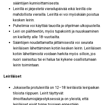
sääntöjen kunnioittamisesta.
Leirillä ei järjestetä vierailupäivää eikä leirillä ole
mahdollista vierailla. Leiriltä ei voi myöskään poistua
kesken leirin.
Puhelimia voi käyttää tauoilla ja ohjelman ulkopuolella.
Leiri on päihteetön, myös tupakointi ja nuuskaaminen
on kielletty alle 18-vuotiailta.
Sääntöjen noudattamatta jättämisestä voi seurata
leiriläisen lähettäminen kotiin kesken leirin. Leiriläisen
kotiin lähettämistä voidaan harkita myös silloin, jos
nuori sairastuu tai ei halua tai kykene osallistumaan
leirin toimintaan.
Leiriläiset
Jokaisella protuleirillä on 12–18 leiriläistä leiripaikan
tiloista riippuen. Leirit täyttyvät
ilmoittautumisjärjestyksessä ja on yleistä, että
leiriläiset eivät tunne toisiaan ennestään.