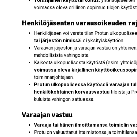
Toissijainen käyttötarkoitus:
yhteisöjäsenten t
voimassa oleva erillinen sopimus tilojen käytöst
Henkilöjäsenten varausoikeuden ra
Henkilöjäsen voi varata tilan Protun ulkopuolise
tai järjestön nimissä
, ei yksityiskäyttöön.
Varaavan järjestön ja varaajan vastuu on yhteinen:
mahdollisista vahingoista.
Kaikesta ulkopuolisesta käytöstä (esim. yhteisöj
voimassa oleva kirjallinen käyttöoikeussop
toiminnanjohtajaan.
Protun ulkopuolisessa käytössä varaajan tulee
henkilökohtainen korvausvastuu
tiloista ja P
kuluista vahingon sattuessa.
Varaajan vastuu
Varaaja tai hänen ilmoittamansa toimielin va
Protu on vakuuttanut irtaimistonsa ja toimitilans