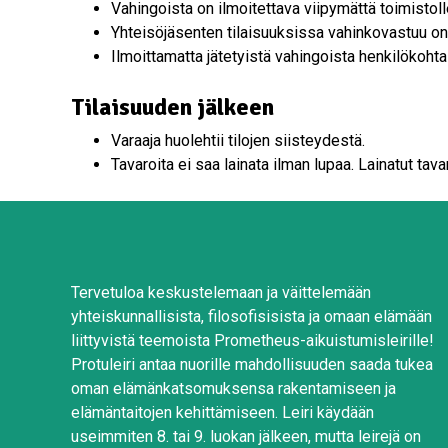
Vahingoista on ilmoitettava viipymättä toimistoll
Yhteisöjäsenten tilaisuuksissa vahinkovastuu on jä
Ilmoittamatta jätetyistä vahingoista henkilökohta
Tilaisuuden jälkeen
Varaaja huolehtii tilojen siisteydestä.
Tavaroita ei saa lainata ilman lupaa. Lainatut tava
Tervetuloa keskustelemaan ja väittelemään
yhteiskunnallisista, filosofisisista ja omaan elämään
liittyvistä teemoista Prometheus-aikuistumisleirille!
Protuleiri antaa nuorille mahdollisuuden saada tukea
oman elämänkatsomuksensa rakentamiseen ja
elämäntaitojen kehittämiseen. Leiri käydään
useimmiten 8. tai 9. luokan jälkeen, mutta leirejä on