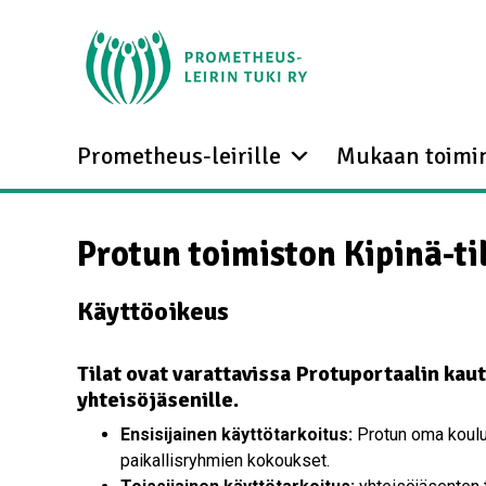
Prometheus-leirille
Mukaan toimi
Protun toimiston Kipinä-t
Käyttöoikeus
Tilat ovat varattavissa Protuportaalin kaut
yhteisöjäsenille.
Ensisijainen käyttötarkoitus:
Protun oma koulut
paikallisryhmien kokoukset.