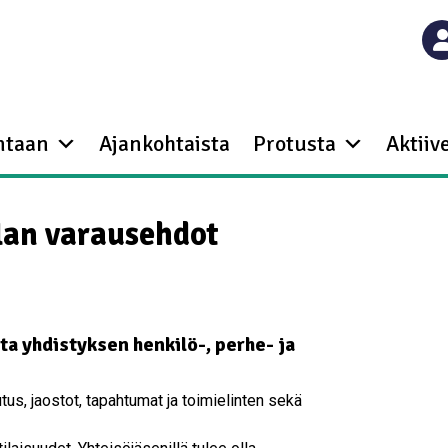
ntaan
Ajankohtaista
Protusta
Aktiive
ilan varausehdot
ta yhdistyksen henkilö-, perhe- ja
us, jaostot, tapahtumat ja toimielinten sekä