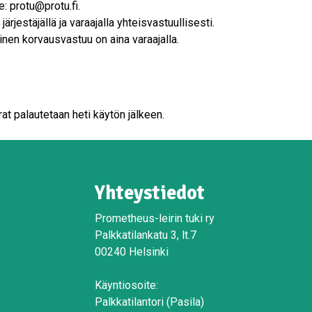
e: protu@protu.fi.
rjestäjällä ja varaajalla yhteisvastuullisesti.
inen korvausvastuu on aina varaajalla.
rat palautetaan heti käytön jälkeen.
Yhteystiedot
Prometheus-leirin tuki ry
Palkkatilankatu 3, lt.7
00240 Helsinki
Käyntiosoite:
Palkkatilantori (Pasila)