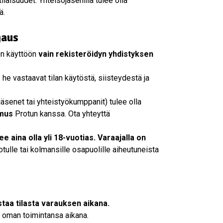
ilaisuudet. Yhteisöjäsenillä tulee olla
ä.
jaus
en käyttöön
vain rekisteröidyn yhdistyksen
 he vastaavat tilan käytöstä, siisteydestä ja
äsenet tai yhteistyökumppanit) tulee olla
imus
Protun kanssa. Ota yhteyttä
 aina olla yli 18-vuotias. Varaajalla on
rotulle tai kolmansille osapuolille aiheutuneista
staa tilasta varauksen aikana.
a oman toimintansa aikana.