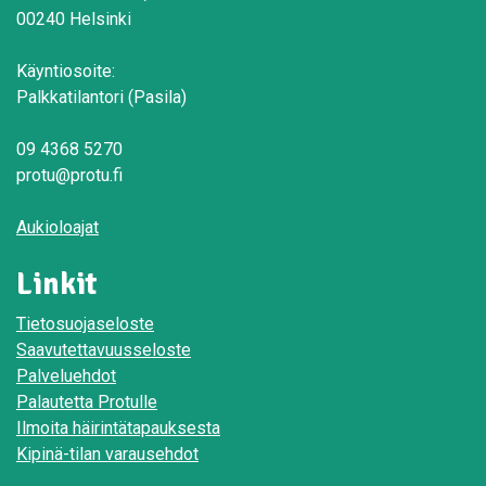
00240 Helsinki
Käyntiosoite:
Palkkatilantori (Pasila)
09 4368 5270
protu@protu.fi
Aukioloajat
Linkit
Tietosuojaseloste
Saavutettavuusseloste
Palveluehdot
Palautetta Protulle
Ilmoita häirintätapauksesta
Kipinä-tilan varausehdot