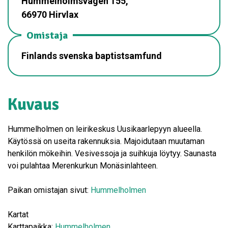
Hummelholmsvägen 155,
66970 Hirvlax
Omistaja
Finlands svenska baptistsamfund
Kuvaus
Hummelholmen on leirikeskus Uusikaarlepyyn alueella.
Käytössä on useita rakennuksia. Majoidutaan muutaman
henkilön mökeihin. Vesivessoja ja suihkuja löytyy. Saunasta
voi pulahtaa Merenkurkun Monäsinlahteen.
Paikan omistajan sivut:
Hummelholmen
Kartat
Karttapaikka:
Hummelholmen