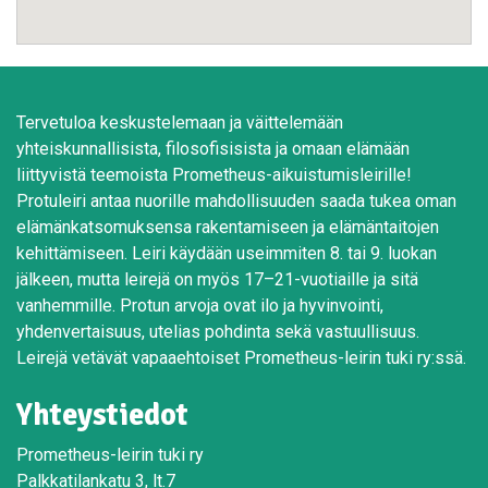
Tervetuloa keskustelemaan ja väittelemään
yhteiskunnallisista, filosofisisista ja omaan elämään
liittyvistä teemoista Prometheus-aikuistumisleirille!
Protuleiri antaa nuorille mahdollisuuden saada tukea oman
elämänkatsomuksensa rakentamiseen ja elämäntaitojen
kehittämiseen. Leiri käydään useimmiten 8. tai 9. luokan
jälkeen, mutta leirejä on myös 17–21-vuotiaille ja sitä
vanhemmille. Protun arvoja ovat ilo ja hyvinvointi,
yhdenvertaisuus, utelias pohdinta sekä vastuullisuus.
Leirejä vetävät vapaaehtoiset Prometheus-leirin tuki ry:ssä.
Yhteystiedot
Prometheus-leirin tuki ry
Palkkatilankatu 3, lt.7