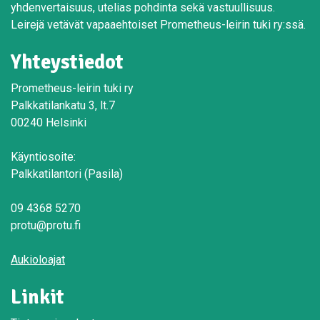
yhdenvertaisuus, utelias pohdinta sekä vastuullisuus.
Leirejä vetävät vapaaehtoiset Prometheus-leirin tuki ry:ssä.
Yhteystiedot
Prometheus-leirin tuki ry
Palkkatilankatu 3, lt.7
00240 Helsinki
Käyntiosoite:
Palkkatilantori (Pasila)
09 4368 5270
protu@protu.fi
Aukioloajat
Linkit