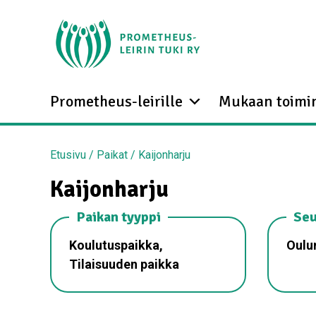
Prometheus-leirille
Mukaan toimi
Etusivu
/
Paikat
/
Kaijonharju
Kaijonharju
Paikan tyyppi
Seu
Koulutuspaikka,
Oulun
Tilaisuuden paikka