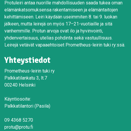
Protuleiri antaa nuorille mahdollisuuden saada tukea oman
elämänkatsomuksensa rakentamiseen ja elämäntaitojen
kehittämiseen. Leiri käydään useimmiten 8. tai 9. luokan
jälkeen, mutta leirejä on myös 17–21-vuotiaille ja sitä
vanhemmille. Protun arvoja ovat ilo ja hyvinvointi,
yhdenvertaisuus, utelias pohdinta sekä vastuullisuus.
Leirejä vetävät vapaaehtoiset Prometheus-leirin tuki ry:ssä.
Yhteystiedot
Prometheus-leirin tuki ry
Palkkatilankatu 3, lt.7
00240 Helsinki
Käyntiosoite:
Palkkatilantori (Pasila)
09 4368 5270
protu@protu.fi