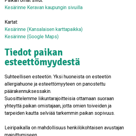
Paikan omat sivut:
Kesärinne Keravan kaupungin sivuilla
Kartat:
Kesärinne (Kansalaisen karttapaikka)
Kesärinne (Google Maps)
Tiedot paikan
esteettömyydestä
Suhteellisen esteetön. Yksi huoneista on esteetön
allergiahuone ja esteettömyyteen on panostettu
päärakennuksessakin.
Suosittelemme liikuntarajoitteisia ottamaan suoraan
yhteyttä paikan omistajaan, jotta omien toiveiden ja
tarpeiden kautta selviää tarkemmin paikan sopivuus.
Leiripaikalla on mahdollisuus henkilökohtaisen avustajan
majoittumiseen.