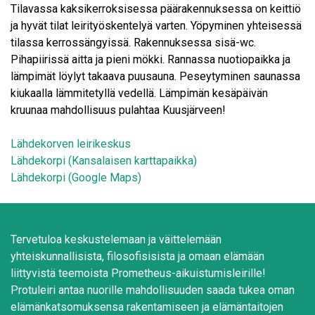
Tilavassa kaksikerroksisessa päärakennuksessa on keittiö
ja hyvät tilat leirityöskentelyä varten. Yöpyminen yhteisessä
tilassa kerrossängyissä. Rakennuksessa sisä-wc.
Pihapiirissä aitta ja pieni mökki. Rannassa nuotiopaikka ja
lämpimät löylyt takaava puusauna. Peseytyminen saunassa
kiukaalla lämmitetyllä vedellä. Lämpimän kesäpäivän
kruunaa mahdollisuus pulahtaa Kuusjärveen!
Lähdekorven leirikeskus
Lähdekorpi (Kansalaisen karttapaikka)
Lähdekorpi (Google Maps)
Tervetuloa keskustelemaan ja väittelemään
yhteiskunnallisista, filosofisisista ja omaan elämään
liittyvistä teemoista Prometheus-aikuistumisleirille!
Protuleiri antaa nuorille mahdollisuuden saada tukea oman
elämänkatsomuksensa rakentamiseen ja elämäntaitojen