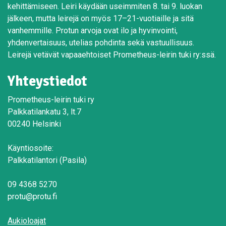
kehittämiseen. Leiri käydään useimmiten 8. tai 9. luokan
jälkeen, mutta leirejä on myös 17–21-vuotiaille ja sitä
vanhemmille. Protun arvoja ovat ilo ja hyvinvointi,
yhdenvertaisuus, utelias pohdinta sekä vastuullisuus.
Leirejä vetävät vapaaehtoiset Prometheus-leirin tuki ry:ssä.
Yhteystiedot
Prometheus-leirin tuki ry
Palkkatilankatu 3, lt.7
00240 Helsinki
Käyntiosoite:
Palkkatilantori (Pasila)
09 4368 5270
protu@protu.fi
Aukioloajat