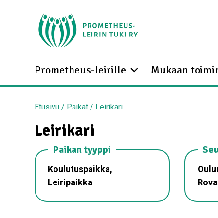
Prometheus-leirille
Mukaan toimi
Etusivu
/
Paikat
/
Leirikari
Leirikari
Paikan tyyppi
Seu
Koulutuspaikka,
Oulun
Leiripaikka
Rova