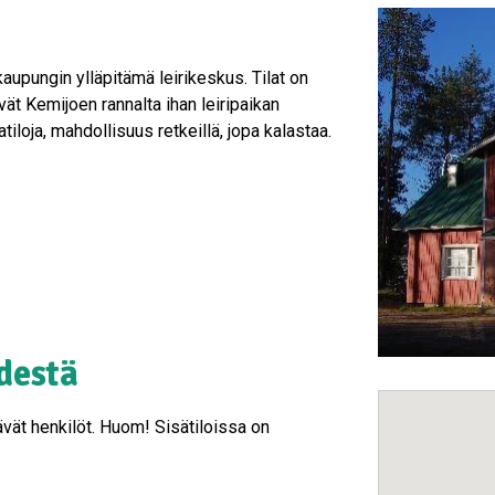
upungin ylläpitämä leirikeskus. Tilat on
ät Kemijoen rannalta ihan leiripaikan
atiloja, mahdollisuus retkeillä, jopa kalastaa.
destä
ävät henkilöt. Huom! Sisätiloissa on