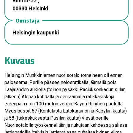
Riihitie 22 ,
00330 Helsinki
Omistaja
Helsingin kaupunki
Kuvaus
Helsingin Munkkiniemen nuorisotalo torneineen oli ennen
paloasema. Perille pääsee nelosratikalla jäämällä pois
Laajalahden aukiolla (toinen pysäkki Paciuksenkadun sillan
jälkeen) Alepan kohdalla ja seuraamalla ratikkakiskoja
eteenpäin noin 100 metrin verran. Käynti Riihitien puolelta.
Myös bussit 57 (Kontulasta Latokartanon ja Käpylän kautta)
ja 58 (Itäkeskuksesta Pasilan kautta) vievät perille.
Nuorisotalolla työskennellään ja nukutaan kahdessa salissa
lattiapatjoilla (talvisin lattianrajassa puhaltaa hyinen viima,