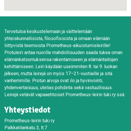
Tervetuloa keskustelemaan ja väittelemään
yhteiskunnallisista, filosofisisista ja omaan elämään
liittyvistä teemoista Prometheus-aikuistumisleirille!
Protuleiri antaa nuorille mahdollisuuden saada tukea oman
elämänkatsomuksensa rakentamiseen ja elämäntaitojen
kehittämiseen. Leiri käydään useimmiten 8. tai 9. luokan
jälkeen, mutta leirejä on myös 17–21-vuotiaille ja sitä
vanhemmille. Protun arvoja ovat ilo ja hyvinvointi,
yhdenvertaisuus, utelias pohdinta sekä vastuullisuus.
Leirejä vetävät vapaaehtoiset Prometheus-leirin tuki ry:ssä.
Yhteystiedot
Prometheus-leirin tuki ry
Palkkatilankatu 3, lt.7