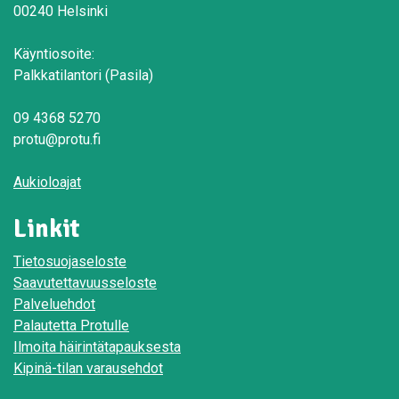
00240 Helsinki
Käyntiosoite:
Palkkatilantori (Pasila)
09 4368 5270
protu@protu.fi
Aukioloajat
Linkit
Tietosuojaseloste
Saavutettavuusseloste
Palveluehdot
Palautetta Protulle
Ilmoita häirintätapauksesta
Kipinä-tilan varausehdot