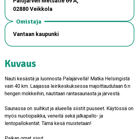
Palojärven Metsätie 69 A,
02880 Veikkola
Omistaja
Vantaan kaupunki
Kuvaus
Nauti kesästä ja luonnosta Palajärvellä! Matka Helsingistä
vain 40 km. Laajassa leirikeskuksessa majoittaudutaan 6:n
hengen mökkeihin, nautitaan rantasaunasta ja järvestä.
Saunassa on suihkut ja alueella siistit puuseet. Käytössä on
myös nuotiopaikka, veneitä sekä jalkapallo- ja
lentopallokentät. Tämä kesä muistetaan!
Paikan omat sivut: