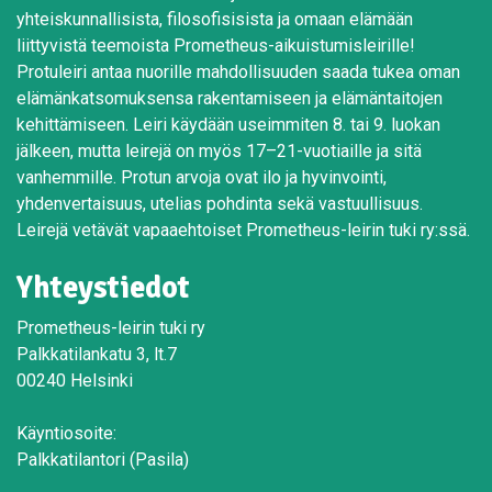
yhteiskunnallisista, filosofisisista ja omaan elämään
liittyvistä teemoista Prometheus-aikuistumisleirille!
Protuleiri antaa nuorille mahdollisuuden saada tukea oman
elämänkatsomuksensa rakentamiseen ja elämäntaitojen
kehittämiseen. Leiri käydään useimmiten 8. tai 9. luokan
jälkeen, mutta leirejä on myös 17–21-vuotiaille ja sitä
vanhemmille. Protun arvoja ovat ilo ja hyvinvointi,
yhdenvertaisuus, utelias pohdinta sekä vastuullisuus.
Leirejä vetävät vapaaehtoiset Prometheus-leirin tuki ry:ssä.
Yhteystiedot
Prometheus-leirin tuki ry
Palkkatilankatu 3, lt.7
00240 Helsinki
Käyntiosoite:
Palkkatilantori (Pasila)