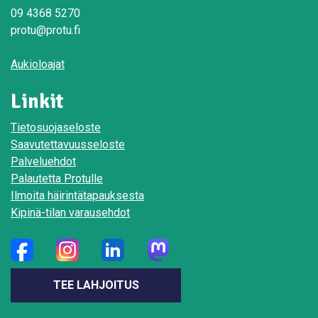
09 4368 5270
protu@protu.fi
Aukioloajat
Linkit
Tietosuojaseloste
Saavutettavuusseloste
Palveluehdot
Palautetta Protulle
Ilmoita häirintätapauksesta
Kipinä-tilan varausehdot
TEE LAHJOITUS