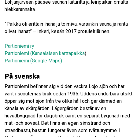
Lohjanjärveen pääsee saunan laiturilta ja leiripaikan omalta
hiekkarannalta.
”Paikka oli erittäin ihana ja toimiva, varsinkin sauna ja ranta
olivat ihanat” – Inkeri, kesän 2017 protuleiriläinen.
Partioniemi ry
Partioniemi (Kansalaisen k
arttapaikka
)
Partioniemi (Google Maps)
På svenska
Partioniemi befinner sig vid den vackra Lojo sjön och har
varit i scouternas bruk sedan 1935. Uddens underbara utsikt
öppar sig mot sjön från tre olika håll och ger därmed en
känsla av skärgården. Lägergården består av en
huvudbyggnad för dagsbruk samt en separat byggnad med
mat -och sovsal. Det finns en egen simstrand och
strandbastu, bastun fungerar även som tvättutrymme. I