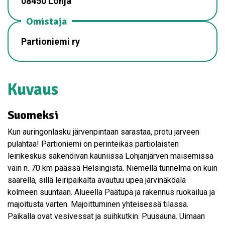
08450 Lohja
Omistaja
Partioniemi ry
Kuvaus
Suomeksi
Kun auringonlasku järvenpintaan sarastaa, protu järveen
pulahtaa! Partioniemi on perinteikäs partiolaisten
leirikeskus säkenöivän kauniissa Lohjanjärven maisemissa
vain n. 70 km päässä Helsingistä. Niemellä tunnelma on kuin
saarella, sillä leiripaikalta avautuu upea järvinäköala
kolmeen suuntaan. Alueella Päätupa ja rakennus ruokailua ja
majoitusta varten. Majoittuminen yhteisessä tilassa.
Paikalla ovat vesivessat ja suihkutkin. Puusauna. Uimaan