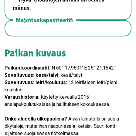
miinus.
Majoituskapasiteetti
Paikan kuvaus
Paikan koordinaatit:
N 60° 17.9601′ E 25° 21.1542′
Soveltuvuus: kesä/talvi:
kesä/talvi
Soveltuvuus: leiri/koulutus:
12 leiriläisen leiri/pieni
koulutus
Varaushistoria:
Käytetty keväällä 2015
ensiapukoulutuksissa ja hallituksen kokouksessa.
Onko alueella ulkopuolisia?
Aivan lähistöllä on uusia
ökytaloja, mutta ihan naapurissa ei ketään. Suuri tontti
sijaitsee suojaisessa notkelmassa.