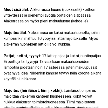
Muut sisätilat:
Alakerrassa huone (ruokasali?) keittiön
yhteydessä ja pienempi avotila portaiden alapäässä.
Alakerrassa on myös pieni makuuhuone (kahdelle).
Majoitustilat:
Yläkerrassa on kaksi makuuhuonetta, joihin
kumpaankin mahtuu 10 yöpyjää lattiamajoituksella. Myös
alakerran huoneiden lattioilla voi nukkua.
Patjat, peitot, tyynyt:
17 lattiapatjaa ja kaksi joustinpatjaa.
Ei peittoja tai tyynyjä. Talvisaikaan makuuhuoneiden
lämpötila pidetään noin 17 asteessa, joten makuupussit
ovat hyvä idea. Niidenkin kanssa täytyy näin korona-aikana
käyttää aluslakanaa.
Majoitus (leiriläiset, tiimi, kokki):
Leiriläiset on paras
majoittaa yläkerran kahteen huoneeseen. Kokit voivat
nukkua alakerran toimistohuoneessa. Tiimi majoitetaan
pihalle pystytettävään puolijoukkuetelttaan. Vastuusyistä