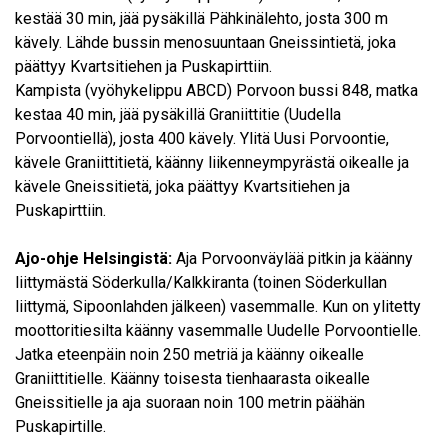
kestää 30 min, jää pysäkillä Pähkinälehto, josta 300 m
kävely. Lähde bussin menosuuntaan Gneissintietä, joka
päättyy Kvartsitiehen ja Puskapirttiin.
Kampista (vyöhykelippu ABCD) Porvoon bussi 848, matka
kestaa 40 min, jää pysäkillä Graniittitie (Uudella
Porvoontiellä), josta 400 kävely. Ylitä Uusi Porvoontie,
kävele Graniittitietä, käänny liikenneympyrästä oikealle ja
kävele Gneissitietä, joka päättyy Kvartsitiehen ja
Puskapirttiin.
Ajo-ohje Helsingistä:
Aja Porvoonväylää pitkin ja käänny
liittymästä Söderkulla/Kalkkiranta (toinen Söderkullan
liittymä, Sipoonlahden jälkeen) vasemmalle. Kun on ylitetty
moottoritiesilta käänny vasemmalle Uudelle Porvoontielle.
Jatka eteenpäin noin 250 metriä ja käänny oikealle
Graniittitielle. Käänny toisesta tienhaarasta oikealle
Gneissitielle ja aja suoraan noin 100 metrin päähän
Puskapirtille.