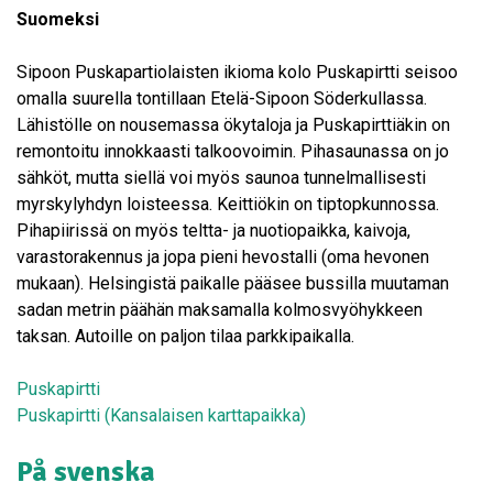
Suomeksi
Sipoon Puskapartiolaisten ikioma kolo Puskapirtti seisoo
omalla suurella tontillaan Etelä-Sipoon Söderkullassa.
Lähistölle on nousemassa ökytaloja ja Puskapirttiäkin on
remontoitu innokkaasti talkoovoimin. Pihasaunassa on jo
sähköt, mutta siellä voi myös saunoa tunnelmallisesti
myrskylyhdyn loisteessa. Keittiökin on tiptopkunnossa.
Pihapiirissä on myös teltta- ja nuotiopaikka, kaivoja,
varastorakennus ja jopa pieni hevostalli (oma hevonen
mukaan). Helsingistä paikalle pääsee bussilla muutaman
sadan metrin päähän maksamalla kolmosvyöhykkeen
taksan. Autoille on paljon tilaa parkkipaikalla.
Puskapirtti
Puskapirtti (Kansalaisen k
arttapaikka)
På svenska