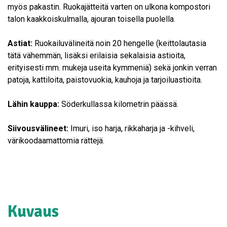
myös pakastin. Ruokajätteitä varten on ulkona kompostori
talon kaakkoiskulmalla, ajouran toisella puolella.
Astiat:
Ruokailuvälineitä noin 20 hengelle (keittolautasia
tätä vähemmän, lisäksi erilaisia sekalaisia astioita,
erityisesti mm. mukeja useita kymmeniä) sekä jonkin verran
patoja, kattiloita, paistovuokia, kauhoja ja tarjoiluastioita.
Lähin kauppa:
Söderkullassa kilometrin päässä.
Siivousvälineet:
Imuri, iso harja, rikkaharja ja -kihveli,
värikoodaamattomia rättejä.
Kuvaus