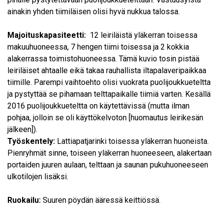
ainakin yhden tiimiläisen olisi hyvä nukkua talossa.
Majoituskapasiteetti:
12 leiriläistä yläkerran toisessa
makuuhuoneessa, 7 hengen tiimi toisessa ja 2 kokkia
alakerrassa toimistohuoneessa. Tämä kuvio tosin pistää
leiriläiset ahtaalle eikä takaa rauhallista iltapalaveripaikkaa
tiimille. Parempi vaihtoehto olisi vuokrata puolijoukkueteltta
ja pystyttää se pihamaan telttapaikalle tiimiä varten. Kesällä
2016 puolijoukkueteltta on käytettävissä (mutta ilman
pohjaa, jolloin se oli käyttökelvoton [huomautus leirikesän
jälkeen]).
Työskentely:
Lattiapatjarinki toisessa yläkerran huoneista.
Pienryhmät sinne, toiseen yläkerran huoneeseen, alakertaan
portaiden juuren aulaan, telttaan ja saunan pukuhuoneeseen
ulkotilojen lisäksi.
Ruokailu:
Suuren pöydän ääressä keittiössä.