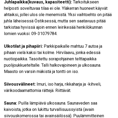
Juhlapaikka(kuvaus, kapasiteetti):
Tarkoitukseen
helposti soveltuvaa tilaa ei ole. Yläkerran huoneet käyvät
ahtaiksi, jollei ulos ole menemistä. Yksi vaihtoehto on pitää
juhla läheisessä Östiksessä, mutta sen saatavuus pitää
tarkistaa hyvissä ajoin ennen leirikesää henkilökunnan
lomien vuoksi: 09-31079784.
Ulkotilat ja pihapiiri:
Parkkipaikalle mahtuu 7 autoa ja
pihaan vielä kaksi tai kolme. Hirvilaavu, jonka edessä
nuotiopaikka. Tasoitettu sorapohjainen telttapaikka
puolijoukkueteltalle. Talli halkovajoineen ja ulkosauna.
Maasto on varsin mäkistä ja tontti on iso.
Siivousvälineet:
Imuri, iso harja, rikkaharja ja -kihveli,
värikoodaamattomia rättejä. Riittävät.
Sauna:
Puilla lämpiävä ulkosauna. Saunaveden saa
kaivoista, jotka on lukittu turvallisuussyistä (avain
siivouskomerossa tai avainsäilössä). Puulämmitteinen