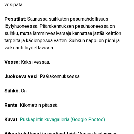
vesipata.
Pesutilat:
Saunassa suihkuton pesumahdollisuus
löylyhuoneessa. Päärakennuksen pesuhuoneessa on
suihku, mutta lämminvesivaraaja kannattaa jättää keittiön
tarpeita ja käsienpesua varten. Suihkun nappi on pieni ja
vaikeasti löydettävissä.
Vessa:
Kaksi vessaa.
Juokseva vesi:
Päärakennuksessa.
Sähkö:
On.
Ranta:
Kilometrin päässä.
Kuvat:
Puskapirtin kuvagalleria (Google Photos)
Aikaa kuluttavat ja vaativat työt:
Vesien kantaminen