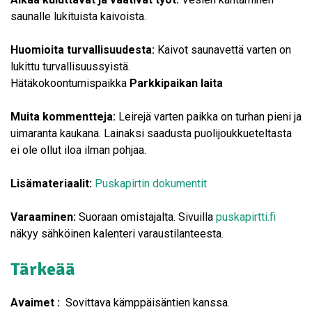
saunalle lukituista kaivoista.
Huomioita turvallisuudesta:
Kaivot saunavettä varten on
lukittu turvallisuussyistä.
Hätäkokoontumispaikka
Parkkipaikan laita
Muita kommentteja:
Leirejä varten paikka on turhan pieni ja
uimaranta kaukana. Lainaksi saadusta puolijoukkueteltasta
ei ole ollut iloa ilman pohjaa.
Lisämateriaalit:
Puskapirtin dokumentit
Varaaminen:
Suoraan omistajalta. Sivuilla
puskapirtti.fi
näkyy sähköinen kalenteri varaustilanteesta.
Tärkeää
Avaimet :
Sovittava kämppäisäntien kanssa.