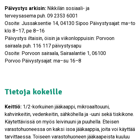
Päivystys arkisin:
Nikkilän sosiaali- ja
terveysasema puh. 09 2353 6001
Osoite: Jussaksentie 14, 04130 Sipoo Päivystysajat: ma–to
klo 8–17, pe 8–16
Päivystys iltaisin, öisin ja viikonloppuisin: Porvoon
sairaala puh. 116 117 päivystysapu
Osoite: Porvoon sairaala, Sairaalantie 1, 06100
Porvoo Päivystysajat: ma–su 16–8
Tietoja kokeille
Keittiö:
1/2-korkuinen jääkaappi, mikroaaltouuni,
kahvinkeitin, vedenkeitin, sähköhella ja -uuni sekä tiskikone.
Käytettävissä on myös leivinuuni ja puuhella. Eteisen
varastohuoneessa on kaksi isoa jääkaappia, joita voi käyttää
tarvittaessa. Toiseen varastohuoneen jääkaapeista kuuluu