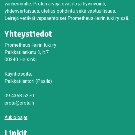
vanhemmille. Protun arvoja ovat ilo ja hyvinvointi,
yhdenvertaisuus, utelias pohdinta sekä vastuullisuus.
Leirejä vetävät vapaaehtoiset Prometheus-leirin tuki ry:ssä.
Yhteystiedot
Prometheus-leirin tuki ry
Palkkatilankatu 3, lt.7
00240 Helsinki
Käyntiosoite:
Palkkatilantori (Pasila)
09 4368 5270
protu@protu.fi
Aukioloajat
Linkit