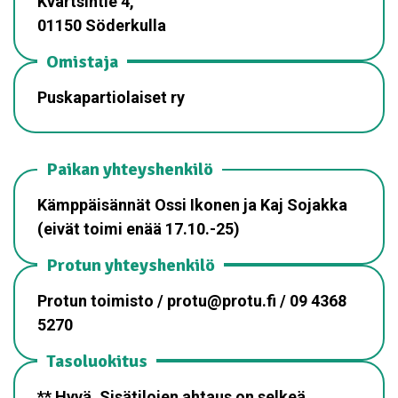
Kvartsintie 4,
01150 Söderkulla
Omistaja
Puskapartiolaiset ry
Paikan yhteyshenkilö
Kämppäisännät Ossi Ikonen ja Kaj Sojakka
(eivät toimi enää 17.10.-25)
Protun yhteyshenkilö
Protun toimisto / protu@protu.fi / 09 4368
5270
Tasoluokitus
** Hyvä. Sisätilojen ahtaus on selkeä