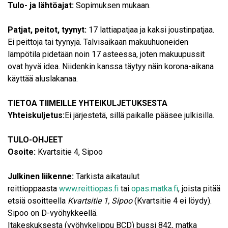
Tulo- ja lähtöajat:
Sopimuksen mukaan.
Patjat, peitot, tyynyt:
17 lattiapatjaa ja kaksi joustinpatjaa.
Ei peittoja tai tyynyjä. Talvisaikaan makuuhuoneiden
lämpötila pidetään noin 17 asteessa, joten makuupussit
ovat hyvä idea. Niidenkin kanssa täytyy näin korona-aikana
käyttää aluslakanaa.
TIETOA TIIMEILLE YHTEIKULJETUKSESTA
Yhteiskuljetus:
Ei järjestetä, sillä paikalle pääsee julkisilla.
TULO-OHJEET
Osoite:
Kvartsitie 4, Sipoo
Julkinen liikenne:
Tarkista aikataulut
reittioppaasta
www.reittiopas.fi
tai
opas.matka.fi
, joista pitää
etsiä osoitteella
Kvartsitie 1, Sipoo
(Kvartsitie 4 ei löydy).
Sipoo on D-vyöhykkeellä.
Itäkeskuksesta (vyöhykelippu BCD) bussi 842, matka