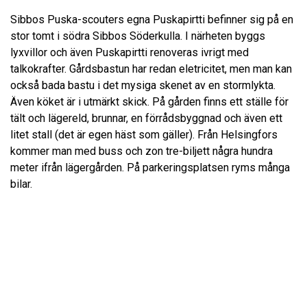
Sibbos Puska-scouters egna Puskapirtti befinner sig på en
stor tomt i södra Sibbos Söderkulla. I närheten byggs
lyxvillor och även Puskapirtti renoveras ivrigt med
talkokrafter. Gårdsbastun har redan eletricitet, men man kan
också bada bastu i det mysiga skenet av en stormlykta.
Även köket är i utmärkt skick. På gården finns ett ställe för
tält och lägereld, brunnar, en förrådsbyggnad och även ett
litet stall (det är egen häst som gäller). Från Helsingfors
kommer man med buss och zon tre-biljett några hundra
meter ifrån lägergården. På parkeringsplatsen ryms många
bilar.