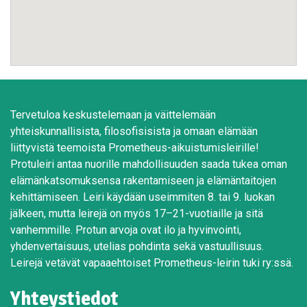
Tervetuloa keskustelemaan ja väittelemään
yhteiskunnallisista, filosofisisista ja omaan elämään
liittyvistä teemoista Prometheus-aikuistumisleirille!
Protuleiri antaa nuorille mahdollisuuden saada tukea oman
elämänkatsomuksensa rakentamiseen ja elämäntaitojen
kehittämiseen. Leiri käydään useimmiten 8. tai 9. luokan
jälkeen, mutta leirejä on myös 17–21-vuotiaille ja sitä
vanhemmille. Protun arvoja ovat ilo ja hyvinvointi,
yhdenvertaisuus, utelias pohdinta sekä vastuullisuus.
Leirejä vetävät vapaaehtoiset Prometheus-leirin tuki ry:ssä.
Yhteystiedot