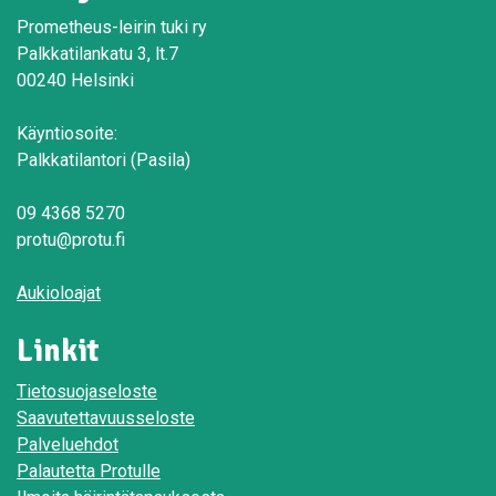
Prometheus-leirin tuki ry
Palkkatilankatu 3, lt.7
00240 Helsinki
Käyntiosoite:
Palkkatilantori (Pasila)
09 4368 5270
protu@protu.fi
Aukioloajat
Linkit
Tietosuojaseloste
Saavutettavuusseloste
Palveluehdot
Palautetta Protulle