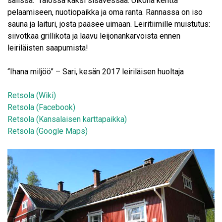
salissa. Talossa kaksi sisävessaa. Ulkona kenttä
pelaamiseen, nuotiopaikka ja oma ranta. Rannassa on iso
sauna ja laituri, josta pääsee uimaan. Leiritiimille muistutus:
siivotkaa grillikota ja laavu leijonankarvoista ennen
leiriläisten saapumista!
“Ihana miljöö” – Sari, kesän 2017 leiriläisen huoltaja
Retsola (Wiki)
Retsola (Facebook)
Retsola (Kansalaisen karttapaikka)
Retsola (Google Maps)