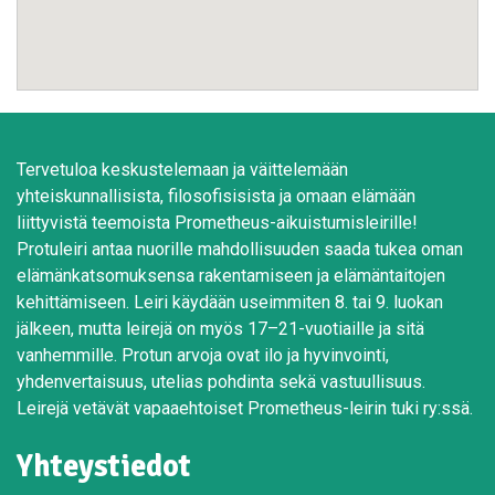
Tervetuloa keskustelemaan ja väittelemään
yhteiskunnallisista, filosofisisista ja omaan elämään
liittyvistä teemoista Prometheus-aikuistumisleirille!
Protuleiri antaa nuorille mahdollisuuden saada tukea oman
elämänkatsomuksensa rakentamiseen ja elämäntaitojen
kehittämiseen. Leiri käydään useimmiten 8. tai 9. luokan
jälkeen, mutta leirejä on myös 17–21-vuotiaille ja sitä
vanhemmille. Protun arvoja ovat ilo ja hyvinvointi,
yhdenvertaisuus, utelias pohdinta sekä vastuullisuus.
Leirejä vetävät vapaaehtoiset Prometheus-leirin tuki ry:ssä.
Yhteystiedot