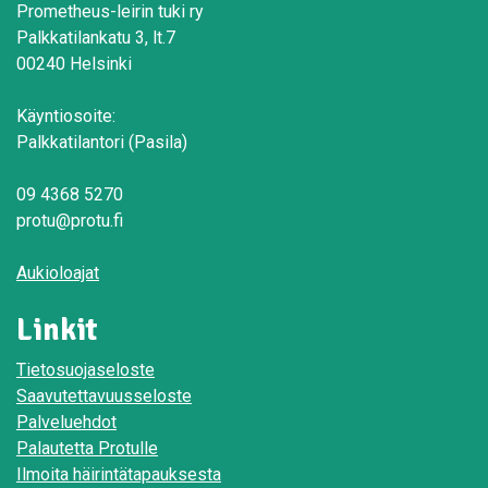
Prometheus-leirin tuki ry
Palkkatilankatu 3, lt.7
00240 Helsinki
Käyntiosoite:
Palkkatilantori (Pasila)
09 4368 5270
protu@protu.fi
Aukioloajat
Linkit
Tietosuojaseloste
Saavutettavuusseloste
Palveluehdot
Palautetta Protulle
Ilmoita häirintätapauksesta