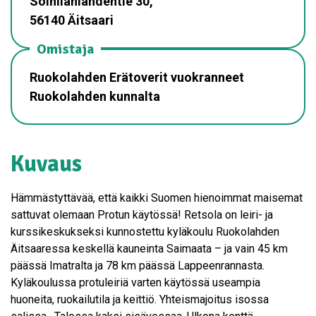
Soinilanlahdentie 30,
56140 Äitsaari
Omistaja
Ruokolahden Erätoverit vuokranneet
Ruokolahden kunnalta
Kuvaus
Hämmästyttävää, että kaikki Suomen hienoimmat maisemat
sattuvat olemaan Protun käytössä! Retsola on leiri- ja
kurssikeskukseksi kunnostettu kyläkoulu Ruokolahden
Äitsaaressa keskellä kauneinta Saimaata – ja vain 45 km
päässä Imatralta ja 78 km päässä Lappeenrannasta.
Kyläkoulussa protuleiriä varten käytössä useampia
huoneita, ruokailutila ja keittiö. Yhteismajoitus isossa