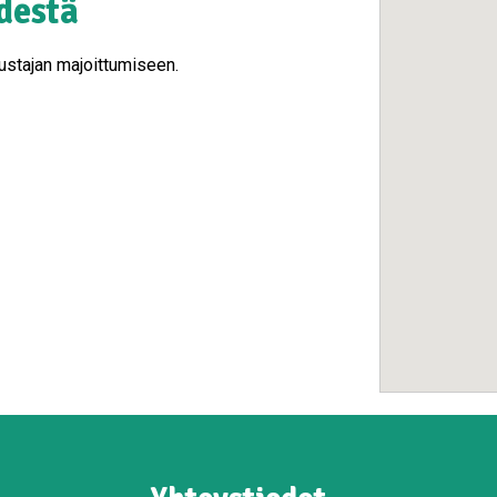
destä
vustajan majoittumiseen.