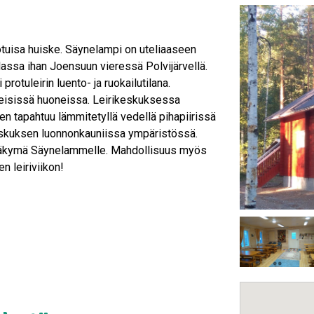
otuisa huiske. Säynelampi on uteliaaseen
lassa ihan Joensuun vieressä Polvijärvellä.
otuleirin luento- ja ruokailutilana.
teisissä huoneissa. Leirikeskuksessa
en tapahtuu lämmitetyllä vedellä pihapiirissä
eskuksen luonnonkauniissa ympäristössä.
a näkymä Säynelammelle. Mahdollisuus myös
 leiriviikon!