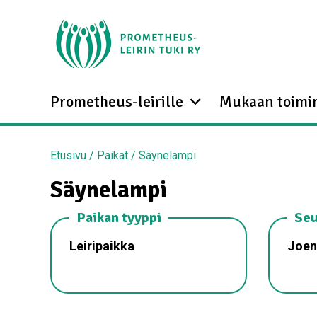
Prometheus-leirille
Mukaan toimi
Etusivu
/
Paikat
/
Säynelampi
Säynelampi
Paikan tyyppi
Seu
Leiripaikka
Joen