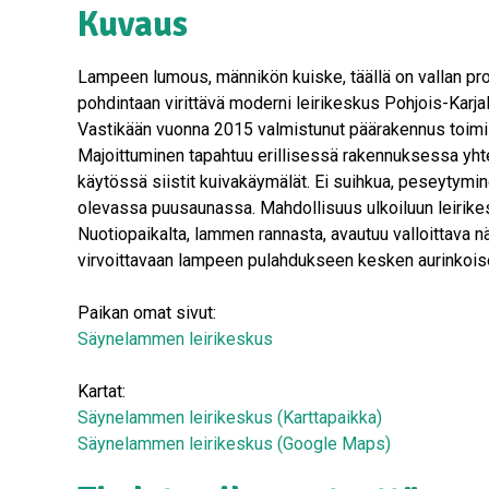
Kuvaus
Lampeen lumous, männikön kuiske, täällä on vallan pr
pohdintaan virittävä moderni leirikeskus Pohjois-Karja
Vastikään vuonna 2015 valmistunut päärakennus toimii pr
Majoittuminen tapahtuu erillisessä rakennuksessa yh
käytössä siistit kuivakäymälät. Ei suihkua, peseytymin
olevassa puusaunassa. Mahdollisuus ulkoiluun leirik
Nuotiopaikalta, lammen rannasta, avautuu valloittav
virvoittavaan lampeen pulahdukseen kesken aurinkoisen
Paikan omat sivut:
Säynelammen leirikeskus
Kartat:
Säynelammen leirikeskus (Karttapaikka)
Säynelammen leirikeskus (Google Maps)