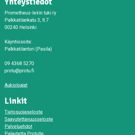
Yhteystiedot
Prometheus-leirin tuki ry
Palkkatilankatu 3, lt.7
00240 Helsinki
Käyntiosoite:
Palkkatilantori (Pasila)
09 4368 5270
protu@protu.fi
Aukioloajat
Linkit
Tietosuojaseloste
Saavutettavuusseloste
Palveluehdot
Palautetta Protulle