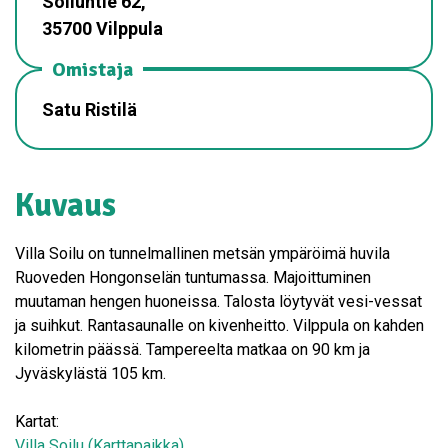
Soiluntie 62,
35700 Vilppula
Omistaja
Satu Ristilä
Kuvaus
Villa Soilu on tunnelmallinen metsän ympäröimä huvila
Ruoveden Hongonselän tuntumassa. Majoittuminen
muutaman hengen huoneissa. Talosta löytyvät vesi-vessat
ja suihkut. Rantasaunalle on kivenheitto. Vilppula on kahden
kilometrin päässä. Tampereelta matkaa on 90 km ja
Jyväskylästä 105 km.
Kartat:
Villa Soilu (Karttapaikka)