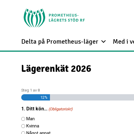
Delta på Prometheus-läger
Med i 
Lägerenkät 2026
Steg
1
av
8
12%
1. Ditt kön…
(Obligatoriskt)
Man
Kvinna
Något annat