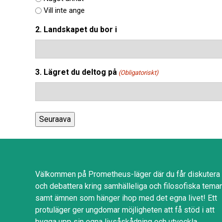
Vill inte ange
2. Landskapet du bor i
3. Lägret du deltog på
(Obligatoriskt)
Välkommen på Prometheus-läger där du får diskutera
och debattera kring samhälleliga och filosofiska tema
samt ämnen som hänger ihop med det egna livet! Ett
protuläger ger ungdomar möjligheten att få stöd i att
bygga upp sin egna livsåskådning och utveckla