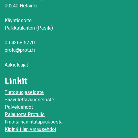
00240 Helsinki
Käyntiosoite:
Palkkatilantori (Pasila)
09 4368 5270
protu@protu.fi
Aukioloajat
Linkit
Tietosuojaseloste
Saavutettavuusseloste
Palveluehdot
Palautetta Protulle
Ilmoita häirintätapauksesta
Kipinä-tilan varausehdot