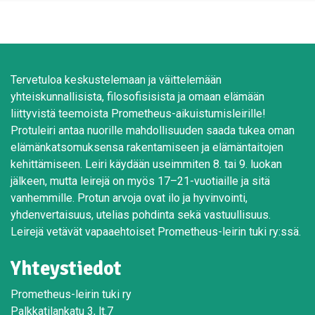
Tervetuloa keskustelemaan ja väittelemään
yhteiskunnallisista, filosofisisista ja omaan elämään
liittyvistä teemoista Prometheus-aikuistumisleirille!
Protuleiri antaa nuorille mahdollisuuden saada tukea oman
elämänkatsomuksensa rakentamiseen ja elämäntaitojen
kehittämiseen. Leiri käydään useimmiten 8. tai 9. luokan
jälkeen, mutta leirejä on myös 17–21-vuotiaille ja sitä
vanhemmille. Protun arvoja ovat ilo ja hyvinvointi,
yhdenvertaisuus, utelias pohdinta sekä vastuullisuus.
Leirejä vetävät vapaaehtoiset Prometheus-leirin tuki ry:ssä.
Yhteystiedot
Prometheus-leirin tuki ry
Palkkatilankatu 3, lt.7