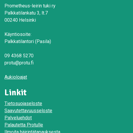
Prometheus-leirin tuki ry
Palkkatilankatu 3, lt.7
00240 Helsinki
Käyntiosoite:
Palkkatilantori (Pasila)
09 4368 5270
protu@protu.fi
Aukioloajat
Linkit
Tietosuojaseloste
Saavutettavuusseloste
Palveluehdot
Palautetta Protulle
Ilmoita häirintätapauksesta