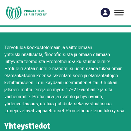
Tervetuloa keskustelemaan ja väittelemään
yhteiskunnallisista, filosofisisista ja omaan elämään
liittyvistä teemoista Prometheus-aikuistumisleirille!
Protuleiri antaa nuorille mahdollisuuden saada tukea oman
elämänkatsomuksensa rakentamiseen ja elämäntaitojen
kehittämiseen. Leiri käydään useimmiten 8. tai 9. luokan
jälkeen, mutta leirejä on myös 17–21-vuotiaille ja sitä
vanhemmille. Protun arvoja ovat ilo ja hyvinvointi,
yhdenvertaisuus, utelias pohdinta sekä vastuullisuus.
Leirejä vetävät vapaaehtoiset Prometheus-leirin tuki ry:ssä.
Yhteystiedot