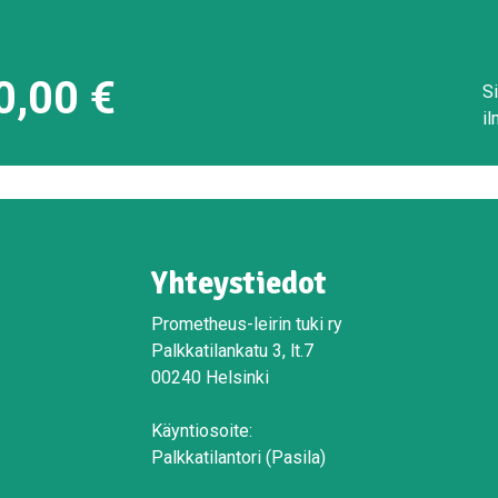
0,00
€
Si
il
Yhteystiedot
Prometheus-leirin tuki ry
Palkkatilankatu 3, lt.7
00240 Helsinki
Käyntiosoite:
Palkkatilantori (Pasila)