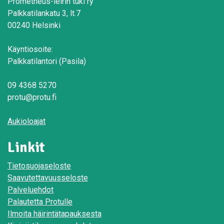
Prometheus-leirin tuki ry
Palkkatilankatu 3, lt.7
00240 Helsinki
Käyntiosoite:
Palkkatilantori (Pasila)
09 4368 5270
protu@protu.fi
Aukioloajat
Linkit
Tietosuojaseloste
Saavutettavuusseloste
Palveluehdot
Palautetta Protulle
Ilmoita häirintätapauksesta