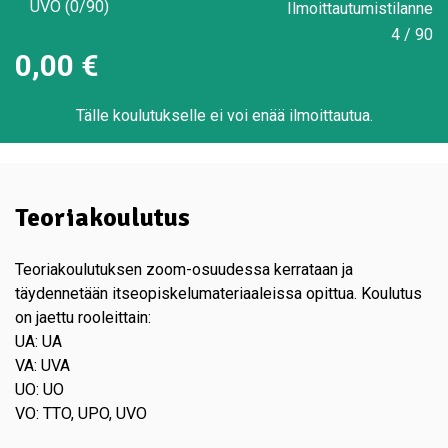
UVO (0/90)
Ilmoittautumistilanne
4 / 90
0,00
€
Tälle koulutukselle ei voi enää ilmoittautua.
Teoriakoulutus
Teoriakoulutuksen zoom-osuudessa kerrataan ja
täydennetään itseopiskelumateriaaleissa opittua. Koulutus
on jaettu rooleittain:
UA: UA
VA: UVA
UO: UO
VO: TTO, UPO, UVO