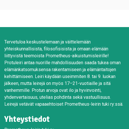
Tervetuloa keskustelemaan ja väittelemään
yhteiskunnallisista, filosofisisista ja omaan elämään
liittyvistä teemoista Prometheus-aikuistumisleirille!
Protuleiri antaa nuorille mahdollisuuden saada tukea oman
elämänkatsomuksensa rakentamiseen ja elämäntaitojen
kehittämiseen. Leiri käydään useimmiten 8. tai 9. luokan
jälkeen, mutta leirejä on myös 17–21-vuotiaille ja sitä
vanhemmille. Protun arvoja ovat ilo ja hyvinvointi,
yhdenvertaisuus, utelias pohdinta sekä vastuullisuus.
Leirejä vetävät vapaaehtoiset Prometheus-leirin tuki ry:ssä.
Yhteystiedot