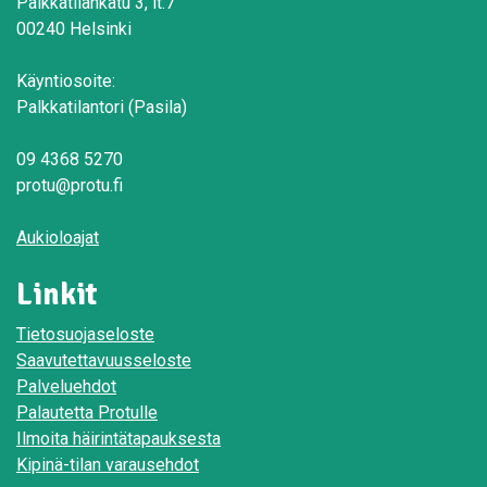
Palkkatilankatu 3, lt.7
00240 Helsinki
Käyntiosoite:
Palkkatilantori (Pasila)
09 4368 5270
protu@protu.fi
Aukioloajat
Linkit
Tietosuojaseloste
Saavutettavuusseloste
Palveluehdot
Palautetta Protulle
Ilmoita häirintätapauksesta
Kipinä-tilan varausehdot