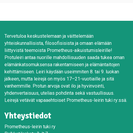
Tervetuloa keskustelemaan ja väittelemään
yhteiskunnallisista, filosofisisista ja omaan elämään
liittyvistä teemoista Prometheus-aikuistumisleirille!
Protuleiri antaa nuorille mahdollisuuden saada tukea oman
elämänkatsomuksensa rakentamiseen ja elämäntaitojen
kehittämiseen. Leiri käydään useimmiten 8. tai 9. luokan
jälkeen, mutta leirejä on myös 17–21-vuotiaille ja sitä
vanhemmille. Protun arvoja ovat ilo ja hyvinvointi,
yhdenvertaisuus, utelias pohdinta sekä vastuullisuus.
Leirejä vetävät vapaaehtoiset Prometheus-leirin tuki ry:ssä.
Yhteystiedot
Prometheus-leirin tuki ry