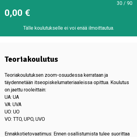
30 / 90
0,00
€
Tälle koulutukselle ei voi enää ilmoittautua.
Teoriakoulutus
Teoriakoulutuksen zoom-osuudessa kerrataan ja
täydennetään itseopiskelumateriaaleissa opittua. Koulutus
on jaettu rooleittain:
UA: UA
VA: UVA
UO: UO
VO: TTO, UPO, UVO
Ennakkotietovaatimus: Ennen osallistumista tulee suorittaa