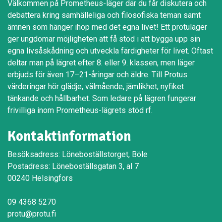
Välkommen på Prometheus-läger där du får diskutera och
debattera kring samhälleliga och filosofiska teman samt
ämnen som hänger ihop med det egna livet! Ett protuläger
ger ungdomar möjligheten att få stöd i att bygga upp sin
egna livsåskådning och utveckla färdigheter för livet. Oftast
deltar man på lägret efter 8. eller 9. klassen, men läger
erbjuds för även 17–21-åringar och äldre. Till Protus
värderingar hör glädje, välmående, jämlikhet, nyfiket
tänkande och hållbarhet. Som ledare på lägren fungerar
frivilliga inom Prometheus-lägrets stöd rf.
Kontaktinformation
Besöksadress: Löneboställstorget, Böle
Postadress: Löneboställsgatan 3, al 7
00240 Helsingfors
09 4368 5270
protu@protu.fi