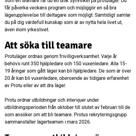
Som en teamare får du en unik synvinkel på protuläger. Du
får påverka veckans program och möjliggör en så bra
lägerupplevelse till deltagare som möjligt. Samtidigt samlar
du på dig värdefull kunskap som är av nytta hela livet ut,
även inom yrkeslivet.
Att söka till teamare
Protuläger ordnas genom frivilligverksamhet. Varje år
behövs runt 350 hjälpledare och 150 vuxenledare. Alla 15-
19 åringar som gått läger kan bli hjälpledare. De som är över
20 år kan bli vuxenledare, oberoende av tidigare erfarenhet
av Protu eller av att dra läger.
Protu ordnar utbildningar och intervjuer under
utbildningsperioden från oktober till slutet av februari till de
som ansöker om att bli teamare. Protus rekryteringsgrupp
sammanställer lägerteamen i mars 2026.