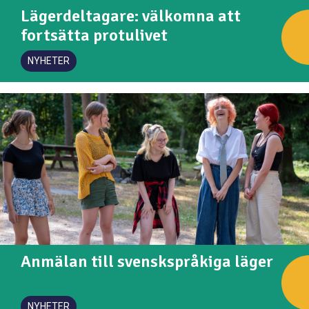
Lägerdeltagare: välkomna att
fortsätta protulivet
NYHETER
Anmälan till svenskspråkiga läger
NYHETER