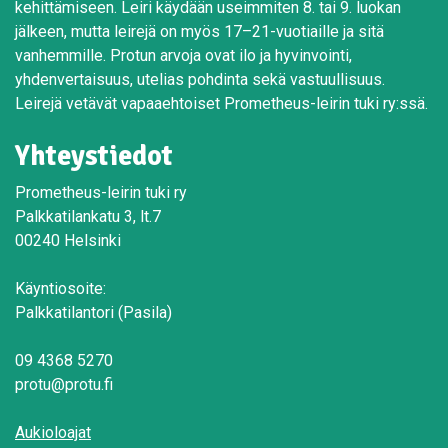
kehittämiseen. Leiri käydään useimmiten 8. tai 9. luokan
jälkeen, mutta leirejä on myös 17–21-vuotiaille ja sitä
vanhemmille. Protun arvoja ovat ilo ja hyvinvointi,
yhdenvertaisuus, utelias pohdinta sekä vastuullisuus.
Leirejä vetävät vapaaehtoiset Prometheus-leirin tuki ry:ssä.
Yhteystiedot
Prometheus-leirin tuki ry
Palkkatilankatu 3, lt.7
00240 Helsinki
Käyntiosoite:
Palkkatilantori (Pasila)
09 4368 5270
protu@protu.fi
Aukioloajat