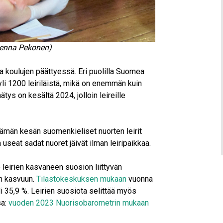
 Jenna Pekonen)
 koulujen päättyessä. Eri puolilla Suomea
a yli 1200 leiriläistä, mikä on enemmän kuin
tys on kesältä 2024, jolloin leireille
. Tämän kesän suomenkieliset nuorten leirit
 useat sadat nuoret jäivät ilman leiripaikkaa.
 leirien kasvaneen suosion liittyvän
n kasvuun.
Tilastokeskuksen mukaan
vuonna
 35,9 %. Leirien suosiota selittää myös
sa:
vuoden 2023 Nuorisobarometrin mukaan