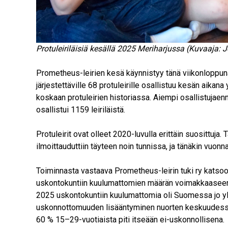
Protuleiriläisiä kesällä 2025 Meriharjussa (Kuvaaja:
Prometheus-leirien kesä käynnistyy tänä viikonloppuna
järjestettäville 68 protuleirille osallistuu kesän aikan
koskaan protuleirien historiassa. Aiempi osallistujaennä
osallistui 1159 leiriläistä.
Protuleirit ovat olleet 2020-luvulla erittäin suosittuja
ilmoittauduttiin täyteen noin tunnissa, ja tänäkin vuonna
Toiminnasta vastaava Prometheus-leirin tuki ry katsoo
uskontokuntiin kuulumattomien määrän voimakkaasee
2025 uskontokuntiin kuulumattomia oli Suomessa jo yli
uskonnottomuuden lisääntyminen nuorten keskuudes
60 % 15–29-vuotiaista piti itseään ei-uskonnollisena.