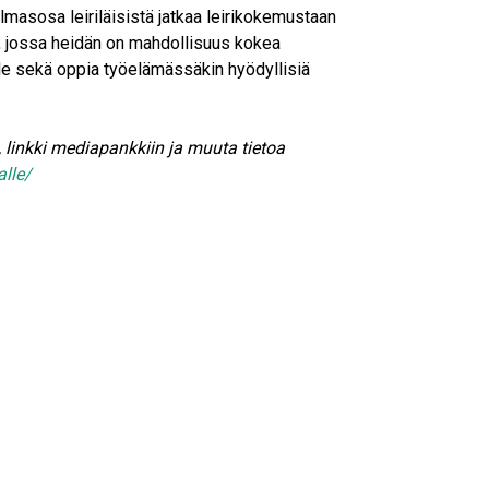
lmasosa leiriläisistä jatkaa leirikokemustaan
, jossa heidän on mahdollisuus kokea
ille sekä oppia työelämässäkin hyödyllisiä
a, linkki mediapankkiin ja muuta tietoa
alle/