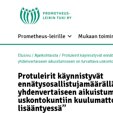
Prometheus-leirille
Mukaan toimi
Etusivu
/
Ajankohtaista
/
Protuleirit käynnistyvät ennä
yhdenvertaiseen aikuistumiseen on turvattava uskont
Protuleirit käynnistyvät
ennätysosallistujamääräll
yhdenvertaiseen aikuistum
uskontokuntiin kuulumat
lisääntyessä”