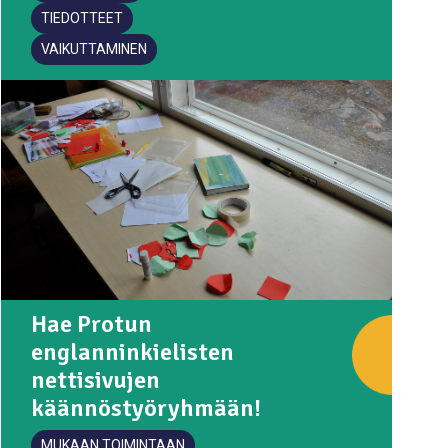
TIEDOTTEET
VAIKUTTAMINEN
Hae Protun
englanninkielisten
nettisivujen
käännöstyöryhmään!
MUKAAN TOIMINTAAN