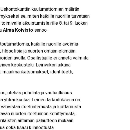
o. Uskontokuntiin kuulumattomien määrän
kseksi se, miten kaikille nuorille turvataan
oimivalle aikuistumisleirille 8. tai 9. luokan
ja
Alma Koivisto
sanoo.
itoutumattomia, kaikille nuorille avoimia
a, filosofisia ja nuorten omaan elämään
oiden avulla. Osallistujille ei anneta valmiita
inen keskustelu. Leiriviikon aikana
, maailmankatsomukset, identiteetti,
uus, utelias pohdinta ja vastuullisuus.
aa yhteiskuntaa. Leirien tarkoituksena on
ä vahvistaa itsetuntemusta ja luottamusta
avan nuorten itsetunnon kehittymistä,
iriläisten antaman palautteen mukaan
elua sekä lisäsi kiinnostusta