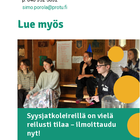
simo.porola@protu.fi
Lue myös
Syysjatkoleireillä on vielä
reilusti tilaa – ilmoittaudu
nyt!