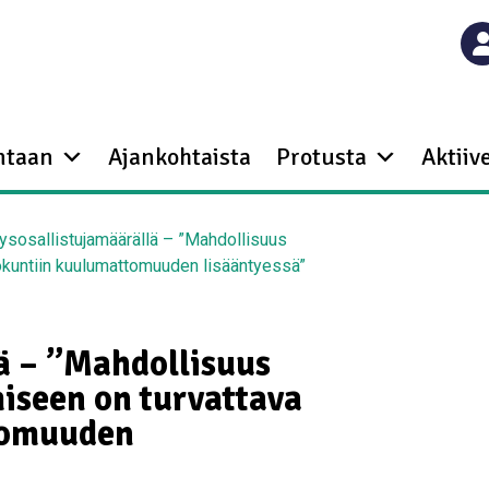
ntaan
Ajankohtaista
Protusta
Aktiive
tysosallistujamäärällä – ”Mahdollisuus
okuntiin kuulumattomuuden lisääntyessä”
ä – ”Mahdollisuus
iseen on turvattava
tomuuden