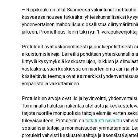
– Rippikoulu on ollut Suomessa vakiintunut instituuti
kasvaessa nousee tärkeäksi yhteiskunnalliseksi kysymy
yhdenvertainen mahdollisuus osallistua siirtymäriittinä t
jälkeen, Prometheus-leirin tuki ry:n 1. varapuheenjohta
Protuleirit ovat uskonnollisesti ja puoluepoliittisesti s
aikuistumisleirejä. Leireillä pohditaan yhteiskunnallisi
liittyviä kysymyksiä keskustelujen, leikkien ja simulaati
vastauksia, vaan keskiössä on nuorten oma ääni ja yhte
käsiteltäviä teemoja ovat esimerkiksi yhdenvertaisuus
ympäristö ja vaikuttaminen.
Protuleirien arvoja ovat ilo ja hyvinvointi, yhdenvertais
Toiminnalla halutaan rakentaa uteliasta ja keskustelev
tarjota nuorille monipuolisia taitoja elämää varten sek
tulevaisuuteen. Protuleirin on
tutkitusti havaittu
vahvist
sosiaalisia taitoja ja moninaisuuden ymmärtämistä. Le
protuleiri vahvisti keskustelutaitoja ja itsenäistä ajatt