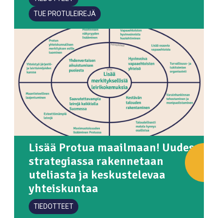
TUE PROTULEIREJÄ
Lisää Protua maailmaan! Uudessa
strategiassa rakennetaan
uteliasta ja keskustelevaa
yhteiskuntaa
TIEDOTTEET