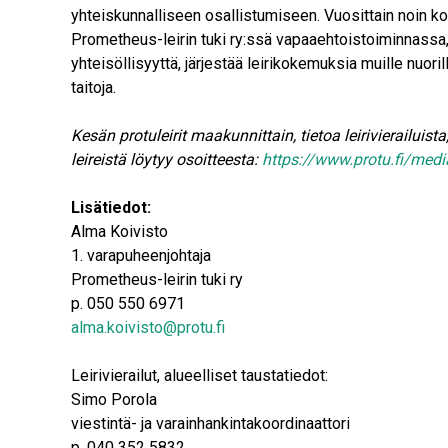
yhteiskunnalliseen osallistumiseen. Vuosittain noin ko
Prometheus-leirin tuki ry:ssä vapaaehtoistoiminnassa
yhteisöllisyyttä, järjestää leirikokemuksia muille nuor
taitoja.
Kesän protuleirit maakunnittain, tietoa leirivierailuist
leireistä löytyy osoitteesta:
https://www.protu.fi/medi
Lisätiedot:
Alma Koivisto
1. varapuheenjohtaja
Prometheus-leirin tuki ry
p. 050 550 6971
alma.koivisto@protu.fi
Leirivierailut, alueelliset taustatiedot:
Simo Porola
viestintä- ja varainhankintakoordinaattori
p. 040 352 5832