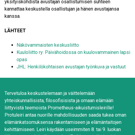
yksityiskohdista avustajan osallistumisen suhteen
kannattaa keskustella osallistujan ja hänen avustajansa
kanssa.
LÄHTEET
Näkövammaisten keskusliitto
Kuuloliitto ry: Päivähoidossa on kuulovammainen lapsi
­opas
JHL: Henkilökohtaisen avustajan työnkuva ja vastuut
Tervetuloa keskustelemaan ja väittelemään
yhteiskunnallisista, filosofisisista ja omaan elämään
liittyvistä teemoista Prometheus-aikuistumisleirille!
Protuleiri antaa nuorille mahdollisuuden saada tukea oman
elämänkatsomuksensa rakentamiseen ja elämäntaitojen
kehittämiseen. Leiri käydään useimmiten 8. tai 9. luokan