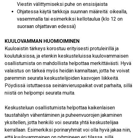
Viestin välittymiseksi puhe on ensisijaista
Ohjatessa käytä tarkkoja suunnan määreitä: oikealla,
vasemmalla tai esimerkiksi kellotaulua (klo 12 on
suoraan ohjattavan edessä)
KUULOVAMMAN HUOMIOIMINEN
Kuuloaistin tärkeys korostuu erityisesti protuleirillä ja
koulutuksissa, ja etenkin keskusteluissa kuulovammaisen
osallistumista on mahdollista helpottaa merkittävästi. Hyvä
valaistus on tärkeä myös heidän kannaltaan, jotta he voivat
paremmin seurata keskustelijoiden kasvojen liikkeitä.
Pöydissä istuttaessa seinänvieruspaikat ovat parhaita, sillä
niistä on helpompi seurata muita.
Keskusteluun osallistumista helpottaa kaikenlaisen
taustahälyn vähentäminen ja puheenvuorojen jakaminen
yksitellen, jotta henkilö voi seurata yhtä keskustelijaa
kerrallaan. Esimerkiksi porinaryhmät voi olla hyvä jakaa niin,
että kuulovammainen on ryhmineen eri tilassa, sillä