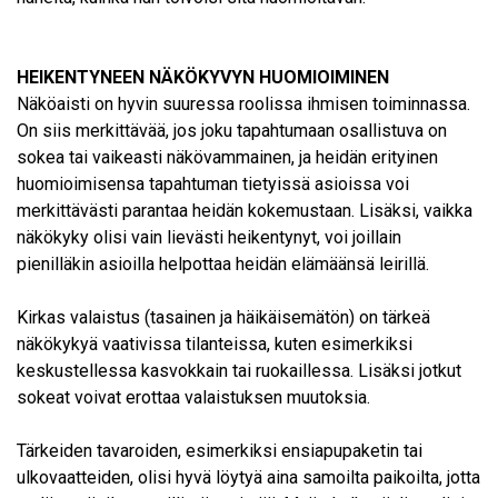
HEIKENTYNEEN NÄKÖKYVYN HUOMIOIMINEN
Näköaisti on hyvin suuressa roolissa ihmisen toiminnassa.
On siis merkittävää, jos joku tapahtumaan osallistuva on
sokea tai vaikeasti näkövammainen, ja heidän erityinen
huomioimisensa tapahtuman tietyissä asioissa voi
merkittävästi parantaa heidän kokemustaan. Lisäksi, vaikka
näkökyky olisi vain lievästi heikentynyt, voi joillain
pienilläkin asioilla helpottaa heidän elämäänsä leirillä.
Kirkas valaistus (tasainen ja häikäisemätön) on tärkeä
näkökykyä vaativissa tilanteissa, kuten esimerkiksi
keskustellessa kasvokkain tai ruokaillessa. Lisäksi jotkut
sokeat voivat erottaa valaistuksen muutoksia.
Tärkeiden tavaroiden, esimerkiksi ensiapupaketin tai
ulkovaatteiden, olisi hyvä löytyä aina samoilta paikoilta, jotta