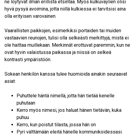
ne löytyvät ilman erillistä etsintää. Myös kulkuväylien olisi
hyvä pysyä avoimina, jotta niillä kulkiessa ei tarvitsisi aina
olla erityisen varovainen.
Vaarallisten paikkojen, esimerkiksi portaiden tai muiden
vastaavien reunojen, tulisi olla selkeästi merkittyjä, mistä ei
ole haittaa muillekaan. Merkinnät erottuvat paremmin, kun ne
ovat hyvin valaistussa paikassa ja niissä on selkeä
kontrasti ympäristöön.
Sokean henkilön kanssa tulee huomioida ainakin seuraavat
asiat:
Puhuttele häntä nimellä, jotta hän tietää kenelle
puhutaan
Kerro myös nimesi, jos haluat hänen tietävän, kuka
puhuu
Kerro, kun poistut tilasta, jossa hän on
Pyri välttämään eleitä hänelle kommunikoidessasi.