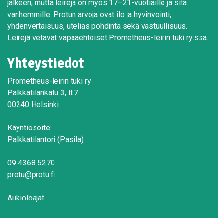
jälkeen, mutta leirejä on myös 17–21-vuotiaille ja sitä
vanhemmille. Protun arvoja ovat ilo ja hyvinvointi,
yhdenvertaisuus, utelias pohdinta sekä vastuullisuus.
Leirejä vetävät vapaaehtoiset Prometheus-leirin tuki ry:ssä.
Yhteystiedot
Prometheus-leirin tuki ry
Palkkatilankatu 3, lt.7
00240 Helsinki
Käyntiosoite:
Palkkatilantori (Pasila)
09 4368 5270
protu@protu.fi
Aukioloajat