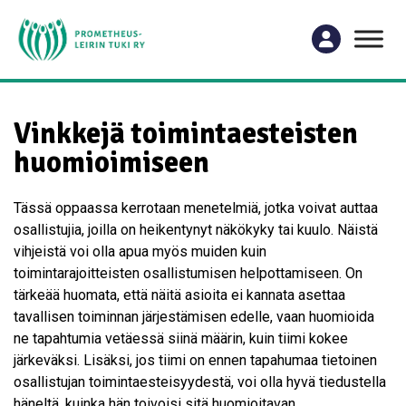
Vinkkejä toimintaesteisten
huomioimiseen
Tässä oppaassa kerrotaan menetelmiä, jotka voivat auttaa
osallistujia, joilla on heikentynyt näkökyky tai kuulo. Näistä
vihjeistä voi olla apua myös muiden kuin
toimintarajoitteisten osallistumisen helpottamiseen. On
tärkeää huomata, että näitä asioita ei kannata asettaa
tavallisen toiminnan järjestämisen edelle, vaan huomioida
ne tapahtumia vetäessä siinä määrin, kuin tiimi kokee
järkeväksi. Lisäksi, jos tiimi on ennen tapahumaa tietoinen
osallistujan toimintaesteisyydestä, voi olla hyvä tiedustella
häneltä, kuinka hän toivoisi sitä huomioitavan.