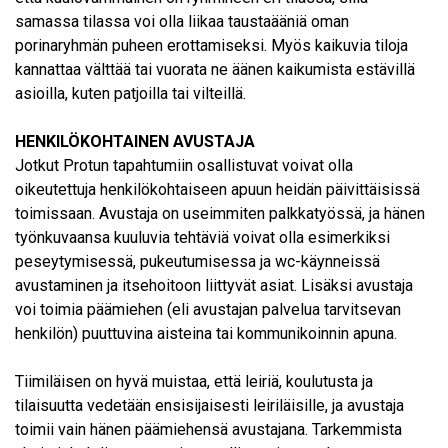
samassa tilassa voi olla liikaa taustaääniä oman
porinaryhmän puheen erottamiseksi. Myös kaikuvia tiloja
kannattaa välttää tai vuorata ne äänen kaikumista estävillä
asioilla, kuten patjoilla tai vilteillä.
HENKILÖKOHTAINEN AVUSTAJA
Jotkut Protun tapahtumiin osallistuvat voivat olla
oikeutettuja henkilökohtaiseen apuun heidän päivittäisissä
toimissaan. Avustaja on useimmiten palkkatyössä, ja hänen
työnkuvaansa kuuluvia tehtäviä voivat olla esimerkiksi
peseytymisessä, pukeutumisessa ja wc­-käynneissä
avustaminen ja itsehoitoon liittyvät asiat. Lisäksi avustaja
voi toimia päämiehen (eli avustajan palvelua tarvitsevan
henkilön) puuttuvina aisteina tai kommunikoinnin apuna.
Tiimiläisen on hyvä muistaa, että leiriä, koulutusta ja
tilaisuutta vedetään ensisijaisesti leiriläisille, ja avustaja
toimii vain hänen päämiehensä avustajana. Tarkemmista