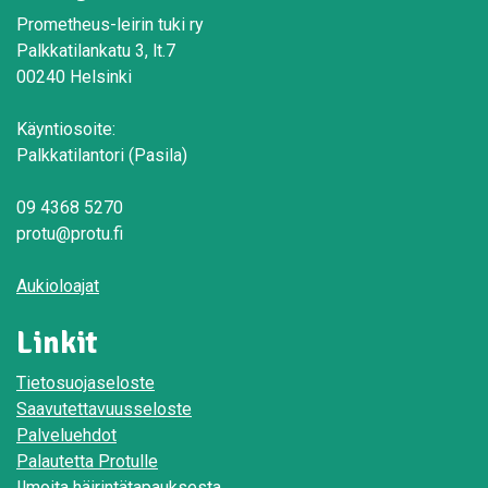
Prometheus-leirin tuki ry
Palkkatilankatu 3, lt.7
00240 Helsinki
Käyntiosoite:
Palkkatilantori (Pasila)
09 4368 5270
protu@protu.fi
Aukioloajat
Linkit
Tietosuojaseloste
Saavutettavuusseloste
Palveluehdot
Palautetta Protulle
Ilmoita häirintätapauksesta