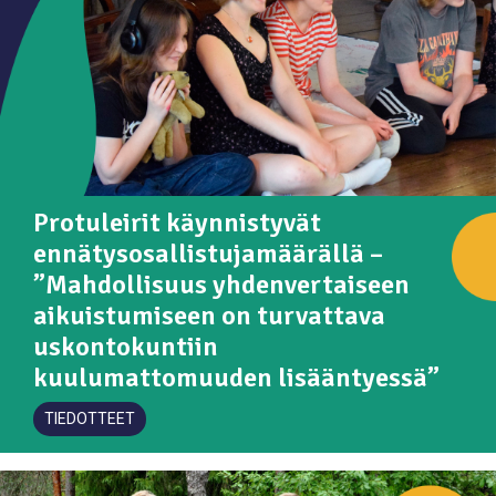
Protuleirit käynnistyvät
ennätysosallistujamäärällä –
”Mahdollisuus yhdenvertaiseen
aikuistumiseen on turvattava
uskontokuntiin
kuulumattomuuden lisääntyessä”
TIEDOTTEET