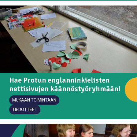
Hae Protun englanninkielisten
nettisivujen käännöstyöryhmään!
MUKAAN TOIMINTAAN
TIEDOTTEET