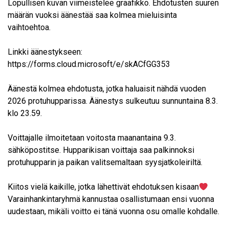
Lopullisen kuvan viimeistelee graafikko. Ehdotusten suuren
määrän vuoksi äänestää saa kolmea mieluisinta
vaihtoehtoa.
Linkki äänestykseen:
https://forms.cloud.microsoft/e/skACfGG353
Äänestä kolmea ehdotusta, jotka haluaisit nähdä vuoden
2026 protuhupparissa. Äänestys sulkeutuu sunnuntaina 8.3.
klo 23.59.
Voittajalle ilmoitetaan voitosta maanantaina 9.3.
sähköpostitse. Hupparikisan voittaja saa palkinnoksi
protuhupparin ja paikan valitsemaltaan syysjatkoleiriltä.
Kiitos vielä kaikille, jotka lähettivät ehdotuksen kisaan
Varainhankintaryhmä kannustaa osallistumaan ensi vuonna
uudestaan, mikäli voitto ei tänä vuonna osu omalle kohdalle.