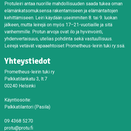
Protuleiri antaa nuorille mahdollisuuden saada tukea oman
elämänkatsomuksensa rakentamiseen ja elämäntaitojen
kehittämiseen. Leiri käydään useimmiten 8. tai 9. luokan
jälkeen, mutta leirejä on myös 17–21-vuotiaille ja sitä
vanhemmille. Protun arvoja ovat ilo ja hyvinvointi,
yhdenvertaisuus, utelias pohdinta sekä vastuullisuus.
Leirejä vetävät vapaaehtoiset Prometheus-leirin tuki ry:ssä.
Yhteystiedot
Prometheus-leirin tuki ry
Palkkatilankatu 3, lt.7
00240 Helsinki
Käyntiosoite:
Palkkatilantori (Pasila)
09 4368 5270
protu@protu.fi